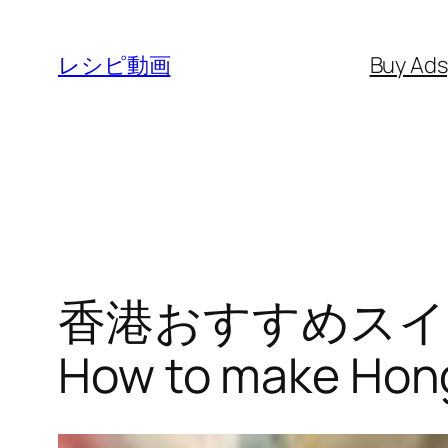
内
容
レシピ動画
Buy Ad
を
ス
キ
ッ
プ
香港おすすめスイ
How to make Hon