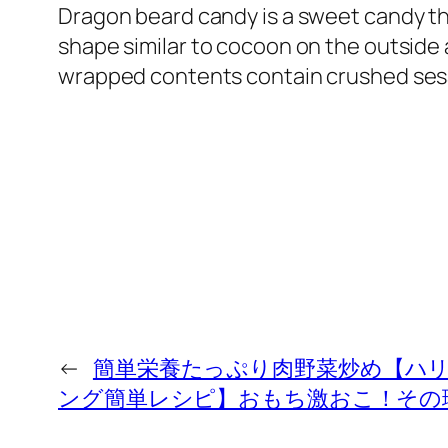
Dragon beard candy is a sweet candy tha
shape similar to cocoon on the outside 
wrapped contents contain crushed sesa
←
簡単栄養たっぷり肉野菜炒め【ハ
ング簡単レシピ】おもち激おこ！その