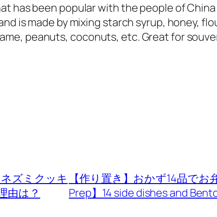
t has been popular with the people of China s
and is made by mixing starch syrup, honey, flo
me, peanuts, coconuts, etc. Great for souven
リネズミクッキ
【作り置き】おかず14品でお弁
理由は？
Prep】14 side dishes and Bento 