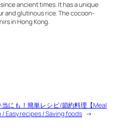
ince ancient times. It has a unique
ur and glutinous rice. The cocoon-
irs in Hong Kong.
当にも！簡単レシピ/節約料理【Meal
/ Easy recipes / Saving foods
→