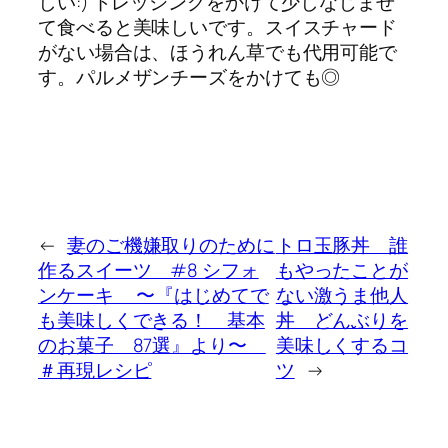
しい:) ドレッシングをかけて少しなじませ
て食べると美味しいです。スイスチャード
がない場合は、ほうれん草でも代用可能で
す。パルメザンチーズをかけても◎
←
妻のご機嫌取りのために
トロ玉豚丼 誰
作るスイーツ #8 シフォ
もやったことが
ンケーキ 〜『はじめてで
ない激うま他人
も美味しくできる！ 基本
丼 どんぶりを
のお菓子 87選』より〜
美味しくするコ
＃再現レシピ
ツ
→