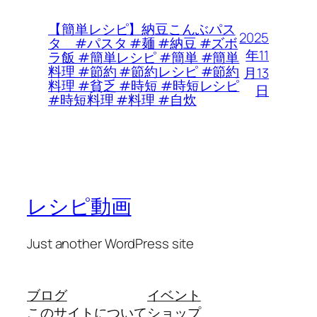
【簡単レシピ】納豆こんぶパス
2025
タ #パスタ #麺 #納豆 #ズボ
年11
ラ飯 #簡単レシピ #簡単 #簡単
料理 #節約 #節約レシピ #節約
月13
料理 #貧乏 #時短 #時短レシピ
日
#時短料理 #料理 #自炊
レシピ動画
Just another WordPress site
ブログ
イベント
このサイトについて
ショップ