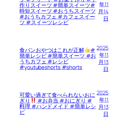
年11
作りスイーツ #簡単スイーツ#
時短スイーツ #おうちスイーツ
月14
#おうちカフェ #カフェスイー
日
ツ #スイーツレシピ
2025
食パンおやつはこれが正解
#
年11
簡単レシピ #簡単スイーツ #お
うちカフェ #レシピ
月13
#youtubeshorts #shorts
日
2025
可愛い過ぎて食べられないおに
年11
ぎり
#お弁当 #おにぎり #
料理 #ハンドメイド #簡単レシ
月13
ピ
日