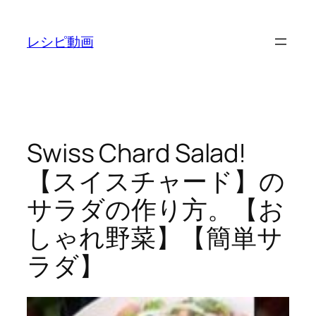
内
容
レシピ動画
を
ス
キ
ッ
プ
Swiss Chard Salad!
【スイスチャード】の
サラダの作り方。【お
しゃれ野菜】【簡単サ
ラダ】