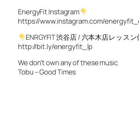
EnergyFit Instagram
https://www.instagram.com/energyfit
ENRGYFIT 渋谷店 / 六本木店レッ
http://bit.ly/energyfit_lp
We don’t own any of these music
Tobu – Good Times