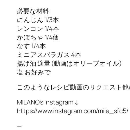
必要な材料:
にんじん 1/3本
レンコン 1/4本
かぼちゃ 1/4個
なす 1/4本
ミニアスパラガス 4本
揚げ油 適量 (動画はオリーブオイル)
塩 お好みで
このようなレシピ動画のリクエスト他
MILANO’s Instagram ↓
https://www.instagram.com/mila_sfc5/
—