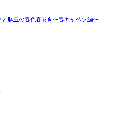
ツと豚玉の春色春巻き〜春キャベツ編〜
す