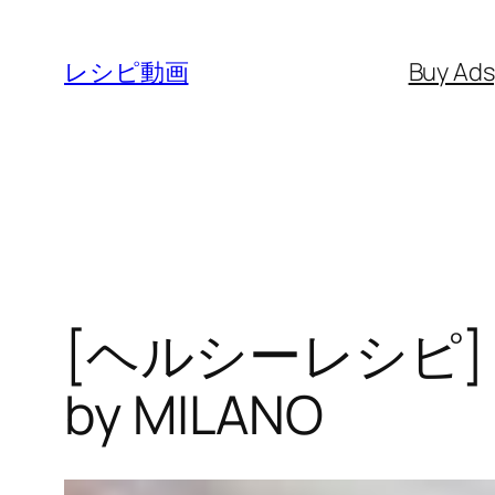
内
容
レシピ動画
Buy Ad
を
ス
キ
ッ
プ
[ヘルシーレシピ
by MILANO