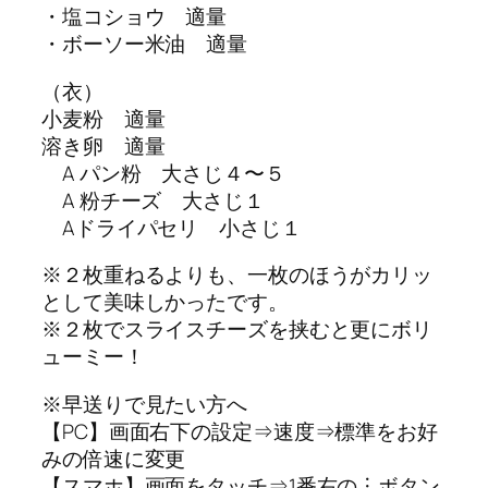
・塩コショウ 適量
・ボーソー米油 適量
（衣）
小麦粉 適量
溶き卵 適量
A パン粉 大さじ４〜５
A 粉チーズ 大さじ１
Aドライパセリ 小さじ１
※２枚重ねるよりも、一枚のほうがカリッ
として美味しかったです。
※２枚でスライスチーズを挟むと更にボリ
ューミー！
※早送りで見たい方へ
【PC】画面右下の設定⇒速度⇒標準をお好
みの倍速に変更
【スマホ】画面をタッチ⇒1番右の︙ボタン