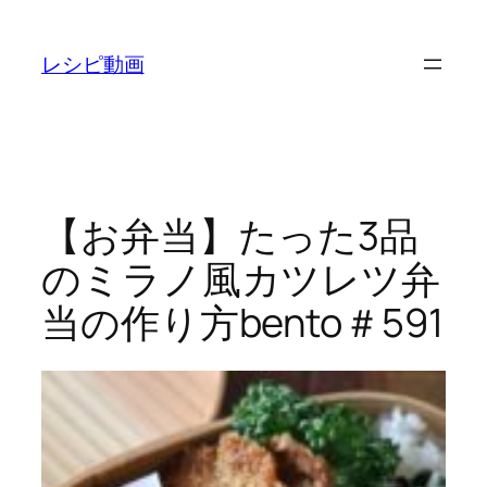
内
容
レシピ動画
を
ス
キ
ッ
プ
【お弁当】たった3品
のミラノ風カツレツ弁
当の作り方bento＃591