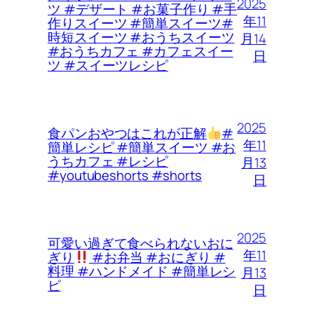
2025
ツ #デザート #お菓子作り #手
年11
作りスイーツ #簡単スイーツ#
時短スイーツ #おうちスイーツ
月14
#おうちカフェ #カフェスイー
日
ツ #スイーツレシピ
2025
食パンおやつはこれが正解
#
年11
簡単レシピ #簡単スイーツ #お
うちカフェ #レシピ
月13
#youtubeshorts #shorts
日
2025
可愛い過ぎて食べられないおに
年11
ぎり
#お弁当 #おにぎり #
料理 #ハンドメイド #簡単レシ
月13
ピ
日