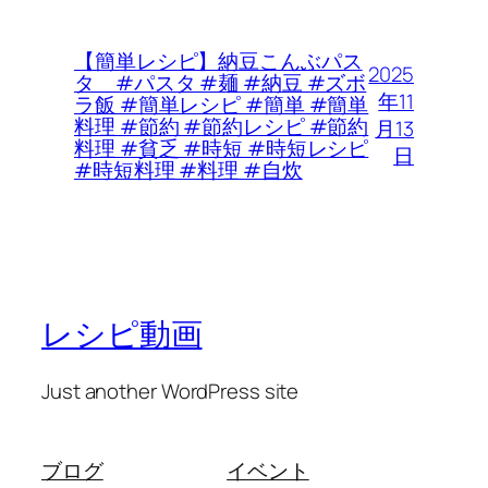
【簡単レシピ】納豆こんぶパス
2025
タ #パスタ #麺 #納豆 #ズボ
年11
ラ飯 #簡単レシピ #簡単 #簡単
料理 #節約 #節約レシピ #節約
月13
料理 #貧乏 #時短 #時短レシピ
日
#時短料理 #料理 #自炊
レシピ動画
Just another WordPress site
ブログ
イベント