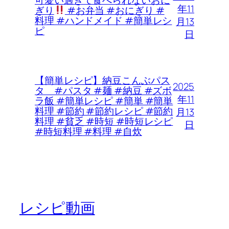
年11
ぎり
#お弁当 #おにぎり #
料理 #ハンドメイド #簡単レシ
月13
ピ
日
【簡単レシピ】納豆こんぶパス
2025
タ #パスタ #麺 #納豆 #ズボ
年11
ラ飯 #簡単レシピ #簡単 #簡単
料理 #節約 #節約レシピ #節約
月13
料理 #貧乏 #時短 #時短レシピ
日
#時短料理 #料理 #自炊
レシピ動画