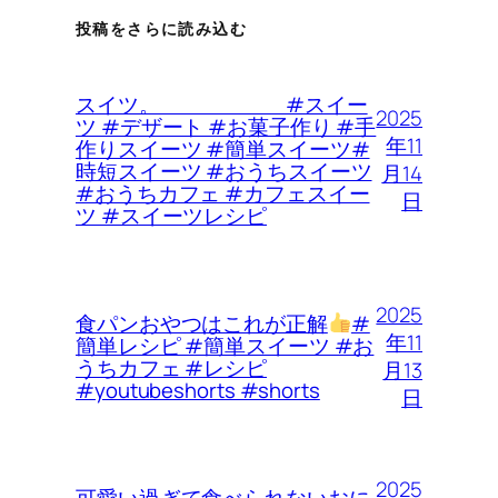
投稿をさらに読み込む
スイツ。 #スイー
2025
ツ #デザート #お菓子作り #手
年11
作りスイーツ #簡単スイーツ#
時短スイーツ #おうちスイーツ
月14
#おうちカフェ #カフェスイー
日
ツ #スイーツレシピ
2025
食パンおやつはこれが正解
#
年11
簡単レシピ #簡単スイーツ #お
うちカフェ #レシピ
月13
#youtubeshorts #shorts
日
2025
可愛い過ぎて食べられないおに