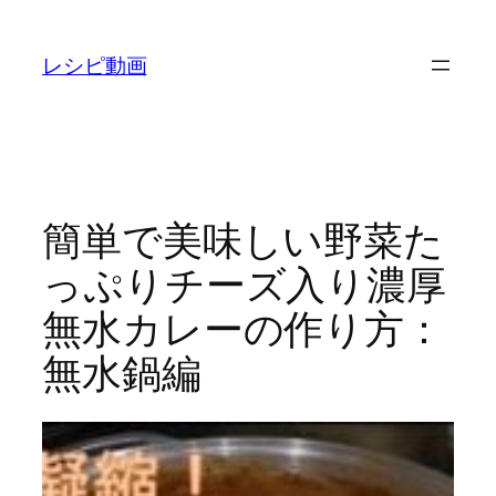
内
容
レシピ動画
を
ス
キ
ッ
プ
簡単で美味しい野菜た
っぷりチーズ入り濃厚
無水カレーの作り方：
無水鍋編