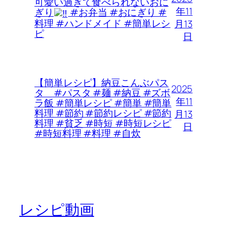
可愛い過ぎて食べられないおに
年11
ぎり
#お弁当 #おにぎり #
料理 #ハンドメイド #簡単レシ
月13
ピ
日
【簡単レシピ】納豆こんぶパス
2025
タ #パスタ #麺 #納豆 #ズボ
年11
ラ飯 #簡単レシピ #簡単 #簡単
料理 #節約 #節約レシピ #節約
月13
料理 #貧乏 #時短 #時短レシピ
日
#時短料理 #料理 #自炊
レシピ動画