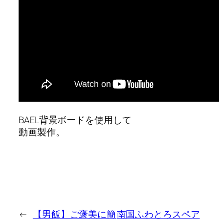
BAEL背景ボードを使用して
動画製作。
←
【男飯】ご褒美に簡
南国ふわとろスペア