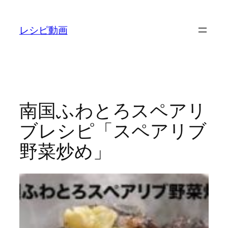
内
容
レシピ動画
を
ス
キ
ッ
プ
南国ふわとろスペアリ
ブレシピ「スペアリブ
野菜炒め」