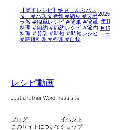
【簡単レシピ】納豆こんぶパス
2025
タ #パスタ #麺 #納豆 #ズボ
年11
ラ飯 #簡単レシピ #簡単 #簡単
料理 #節約 #節約レシピ #節約
月13
料理 #貧乏 #時短 #時短レシピ
日
#時短料理 #料理 #自炊
レシピ動画
Just another WordPress site
ブログ
イベント
このサイトについて
ショップ