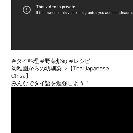
#タイ料理 #野菜炒め #レシピ
幼稚園からの幼馴染⇒【Thai Japanese
Chisa】
みんなでタイ語を勉強しよう！