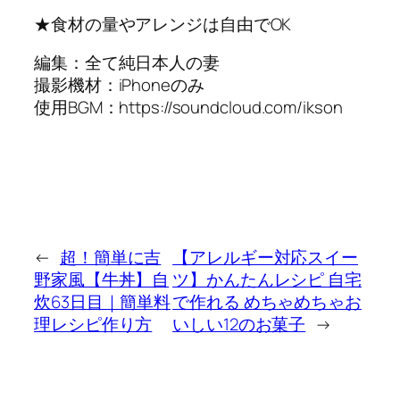
★食材の量やアレンジは自由でOK
編集：全て純日本人の妻
撮影機材：iPhoneのみ
使用BGM：https://soundcloud.com/ikson
←
超！簡単に吉
【アレルギー対応スイー
野家風【牛丼】自
ツ】かんたんレシピ 自宅
炊63日目｜簡単料
で作れる めちゃめちゃお
理レシピ作り方
いしい12のお菓子
→