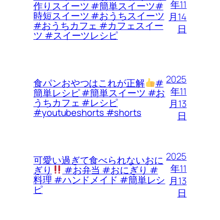
年11
作りスイーツ #簡単スイーツ#
時短スイーツ #おうちスイーツ
月14
#おうちカフェ #カフェスイー
日
ツ #スイーツレシピ
2025
食パンおやつはこれが正解
#
年11
簡単レシピ #簡単スイーツ #お
うちカフェ #レシピ
月13
#youtubeshorts #shorts
日
2025
可愛い過ぎて食べられないおに
年11
ぎり
#お弁当 #おにぎり #
料理 #ハンドメイド #簡単レシ
月13
ピ
日