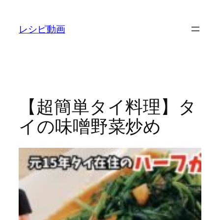
内
容
レシピ動画
を
ス
キ
ッ
プ
【超簡単タイ料理】タ
イの味噌野菜炒め