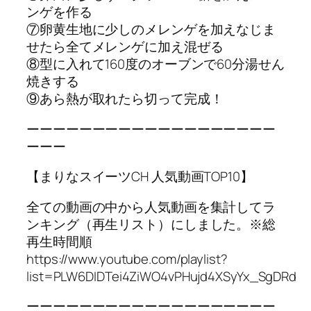
ンゲを作る
⑦卵黄生地に少しのメレンゲを加えなじま
せたら全てメレンゲに加え混ぜる
⑧型に入れて160度のオーブンで60分湯せん
焼きする
⑨あら熱が取れたら切って完成！
ーーーーーーーーーーーーーーーーーーー
ーーー
【まりなスイーツCH 人気動画TOP10】
全ての動画の中から人気動画を集計してラ
ンキング（再生リスト）にしました。※総
再生時間順
https://www.youtube.com/playlist?
list=PLW6DIDTei4ZiWO4vPHujd4XSyYx_SgDRd
ーーーーーーーーーーーーーーーーーーー