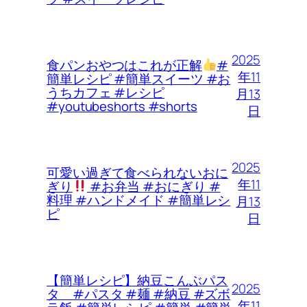
2025
食パンおやつはこれが正解
#
年11
簡単レシピ #簡単スイーツ #お
うちカフェ #レシピ
月13
#youtubeshorts #shorts
日
2025
可愛い過ぎて食べられないおに
年11
ぎり
#お弁当 #おにぎり #
料理 #ハンドメイド #簡単レシ
月13
ピ
日
【簡単レシピ】納豆こんぶパス
2025
タ #パスタ #麺 #納豆 #ズボ
年11