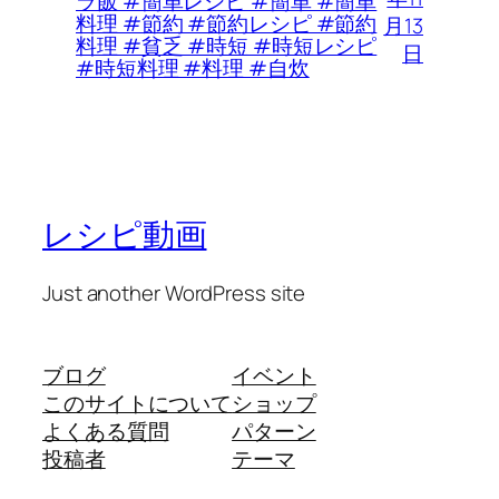
ラ飯 #簡単レシピ #簡単 #簡単
料理 #節約 #節約レシピ #節約
月13
料理 #貧乏 #時短 #時短レシピ
日
#時短料理 #料理 #自炊
レシピ動画
Just another WordPress site
ブログ
イベント
このサイトについて
ショップ
よくある質問
パターン
投稿者
テーマ