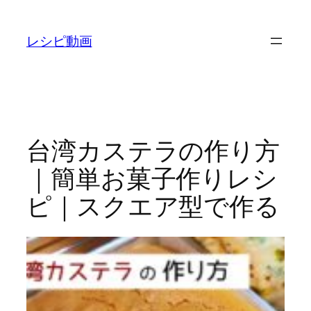
内
容
レシピ動画
を
ス
キ
ッ
プ
台湾カステラの作り方
｜簡単お菓子作りレシ
ピ｜スクエア型で作る