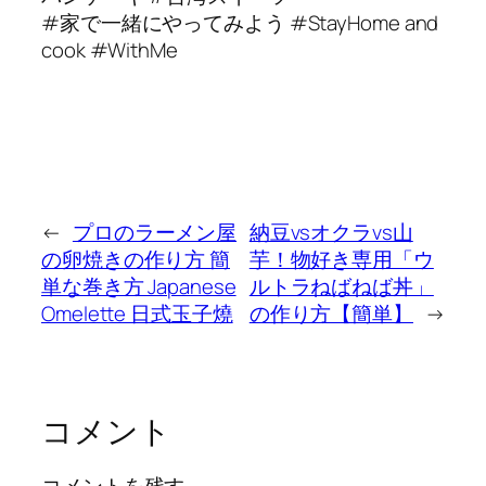
#家で一緒にやってみよう #StayHome and
cook #WithMe
←
プロのラーメン屋
納豆vsオクラvs山
の卵焼きの作り方 簡
芋！物好き専用「ウ
単な巻き方 Japanese
ルトラねばねば丼」
Omelette 日式玉子燒
の作り方【簡単】
→
コメント
コメントを残す