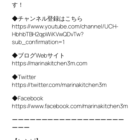
す！
◆チャンネル登録はこちら
https://www.youtube.com/channel/UCH-
HbhbTBH2qpWiKVwQDvTw?
sub_confirmation=1
◆ブログWebサイト
https://marinakitchen3m.com
◆Twitter
https://twitter.com/marinakitchen3m
◆Facebook
https://www.facebook.com/marinakitchen3m
ーーーーーーーーーーーーーーーーーーー
ーーー