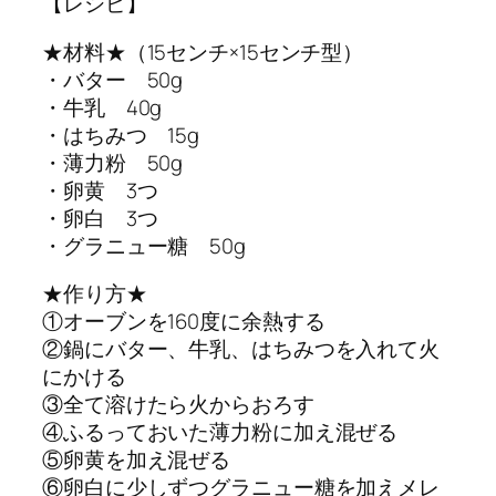
【レシピ】
★材料★（15センチ×15センチ型）
・バター 50g
・牛乳 40g
・はちみつ 15g
・薄力粉 50g
・卵黄 3つ
・卵白 3つ
・グラニュー糖 50g
★作り方★
①オーブンを160度に余熱する
②鍋にバター、牛乳、はちみつを入れて火
にかける
③全て溶けたら火からおろす
④ふるっておいた薄力粉に加え混ぜる
⑤卵黄を加え混ぜる
⑥卵白に少しずつグラニュー糖を加えメレ