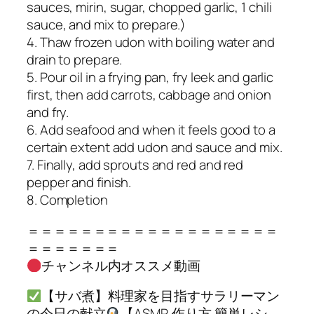
sauces, mirin, sugar, chopped garlic, 1 chili
sauce, and mix to prepare.)
4. Thaw frozen udon with boiling water and
drain to prepare.
5. Pour oil in a frying pan, fry leek and garlic
first, then add carrots, cabbage and onion
and fry.
6. Add seafood and when it feels good to a
certain extent add udon and sauce and mix.
7. Finally, add sprouts and red and red
pepper and finish.
8. Completion
＝＝＝＝＝＝＝＝＝＝＝＝＝＝＝＝＝＝＝
＝＝＝＝＝＝＝
チャンネル内オススメ動画
【サバ煮】料理家を目指すサラリーマン
の今日の献立
【ASMR,作り方,簡単レシ