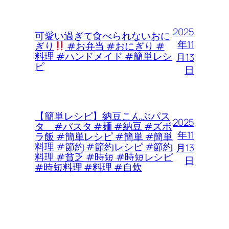
2025
可愛い過ぎて食べられないおに
年11
ぎり
#お弁当 #おにぎり #
料理 #ハンドメイド #簡単レシ
月13
ピ
日
【簡単レシピ】納豆こんぶパス
2025
タ #パスタ #麺 #納豆 #ズボ
年11
ラ飯 #簡単レシピ #簡単 #簡単
料理 #節約 #節約レシピ #節約
月13
料理 #貧乏 #時短 #時短レシピ
日
#時短料理 #料理 #自炊