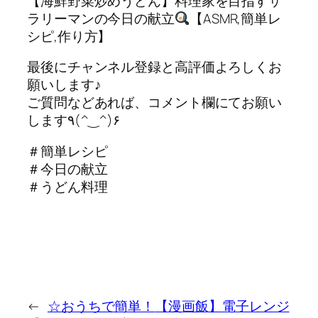
【海鮮野菜炒めうどん】料理家を目指すサ
ラリーマンの今日の献立
【ASMR,簡単レ
シピ,作り方】
最後にチャンネル登録と高評価よろしくお
願いします♪
ご質問などあれば、コメント欄にてお願い
します٩(^‿^)۶
＃簡単レシピ
＃今日の献立
＃うどん料理
←
☆おうちで簡単！
【漫画飯】電子レンジ