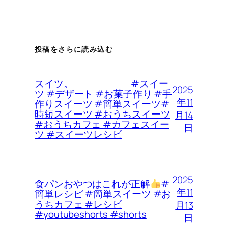
投稿をさらに読み込む
スイツ。 #スイー
2025
ツ #デザート #お菓子作り #手
年11
作りスイーツ #簡単スイーツ#
時短スイーツ #おうちスイーツ
月14
#おうちカフェ #カフェスイー
日
ツ #スイーツレシピ
2025
食パンおやつはこれが正解
#
年11
簡単レシピ #簡単スイーツ #お
うちカフェ #レシピ
月13
#youtubeshorts #shorts
日