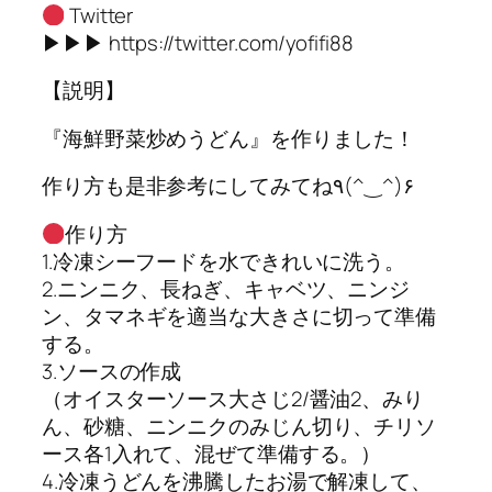
Twitter
▶︎▶︎▶︎ https://twitter.com/yofifi88
【説明】
『海鮮野菜炒めうどん』を作りました！
作り方も是非参考にしてみてね٩(^‿^)۶
作り方
1.冷凍シーフードを水できれいに洗う。
2.ニンニク、長ねぎ、キャベツ、ニンジ
ン、タマネギを適当な大きさに切って準備
する。
3.ソースの作成
（オイスターソース大さじ2/醤油2、みり
ん、砂糖、ニンニクのみじん切り、チリソ
ース各1入れて、混ぜて準備する。）
4.冷凍うどんを沸騰したお湯で解凍して、