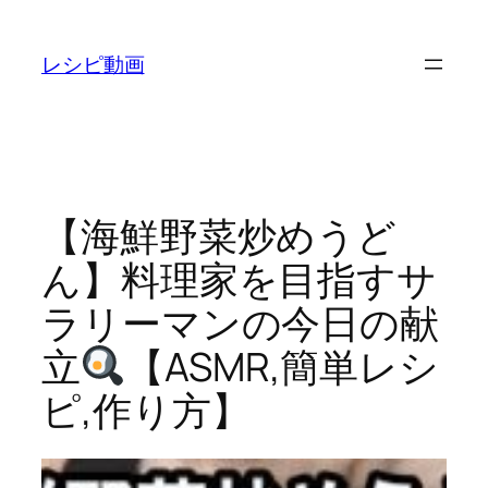
内
容
レシピ動画
を
ス
キ
ッ
プ
【海鮮野菜炒めうど
ん】料理家を目指すサ
ラリーマンの今日の献
立
【ASMR,簡単レシ
ピ,作り方】