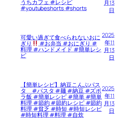
うちカフェ #レシピ
月13
#youtubeshorts #shorts
日
2025
可愛い過ぎて食べられないおに
年11
ぎり
#お弁当 #おにぎり #
料理 #ハンドメイド #簡単レシ
月13
ピ
日
【簡単レシピ】納豆こんぶパス
2025
タ #パスタ #麺 #納豆 #ズボ
年11
ラ飯 #簡単レシピ #簡単 #簡単
料理 #節約 #節約レシピ #節約
月13
料理 #貧乏 #時短 #時短レシピ
日
#時短料理 #料理 #自炊