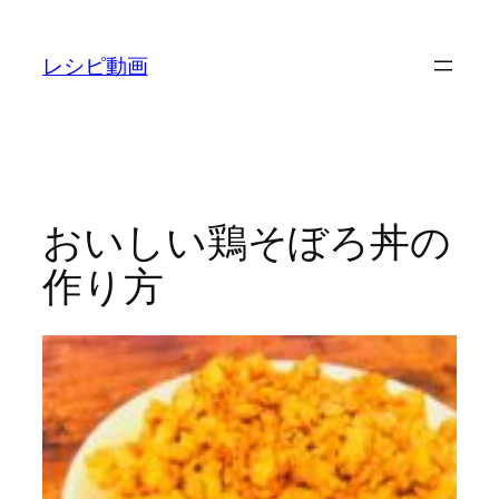
内
容
レシピ動画
を
ス
キ
ッ
プ
おいしい鶏そぼろ丼の
作り方