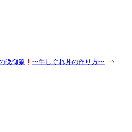
の晩御飯
〜牛しぐれ丼の作り方〜
→