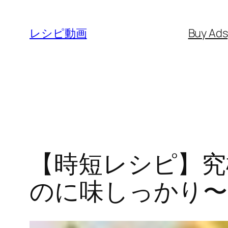
内
容
レシピ動画
Buy Ad
を
ス
キ
ッ
プ
【時短レシピ】究
のに味しっかり〜