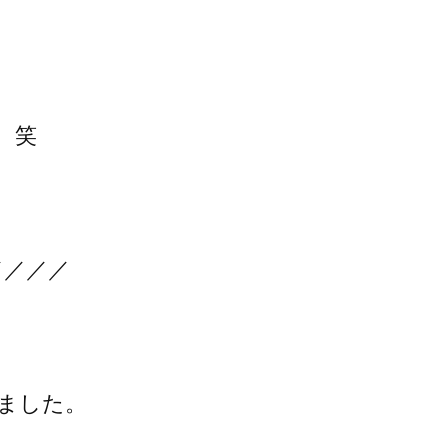
、笑
／／／／
ました。