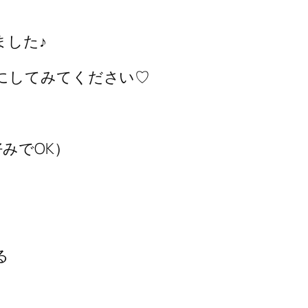
ました♪
にしてみてください♡
みでOK）
る