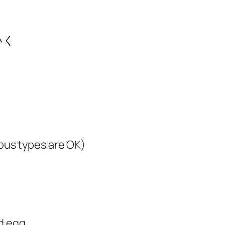
いく
ious types are OK)
ed egg