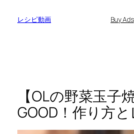
内
容
レシピ動画
Buy Ad
を
ス
キ
ッ
プ
【OLの野菜玉子
GOOD！作り方