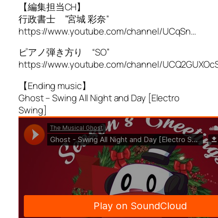
【編集担当CH】
行政書士 ”宮城 彩奈”
https://www.youtube.com/channel/UCqSn…
ピアノ弾き方り “SO”
https://www.youtube.com/channel/UCQ2GUXO
【Ending music】
Ghost – Swing All Night and Day [Electro
Swing]