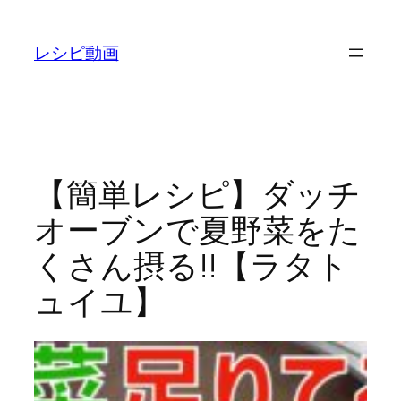
内
容
レシピ動画
を
ス
キ
ッ
プ
【簡単レシピ】ダッチ
オーブンで夏野菜をた
くさん摂る!!【ラタト
ュイユ】