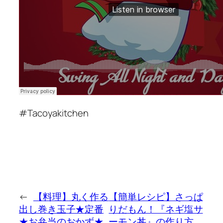
#Tacoyakitchen
←
【料理】丸く作る
【簡単レシピ】さっぱ
出し巻き玉子★定番
りだもん！『ネギ塩サ
★お弁当のおかず★
ーモン丼』の作り方