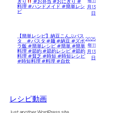
年11
ぎり
#お弁当 #おにぎり #
料理 #ハンドメイド #簡単レシ
月13
ピ
日
【簡単レシピ】納豆こんぶパス
2025
タ #パスタ #麺 #納豆 #ズボ
年11
ラ飯 #簡単レシピ #簡単 #簡単
料理 #節約 #節約レシピ #節約
月13
料理 #貧乏 #時短 #時短レシピ
日
#時短料理 #料理 #自炊
レシピ動画
Just another WordPress site