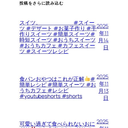
投稿をさらに読み込む
スイツ。 #スイー
2025
ツ #デザート #お菓子作り #手
年11
作りスイーツ #簡単スイーツ#
時短スイーツ #おうちスイーツ
月14
#おうちカフェ #カフェスイー
日
ツ #スイーツレシピ
2025
食パンおやつはこれが正解
#
年11
簡単レシピ #簡単スイーツ #お
うちカフェ #レシピ
月13
#youtubeshorts #shorts
日
2025
可愛い過ぎて食べられないおに