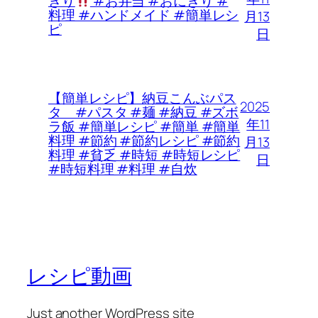
ぎり
#お弁当 #おにぎり #
料理 #ハンドメイド #簡単レシ
月13
ピ
日
【簡単レシピ】納豆こんぶパス
2025
タ #パスタ #麺 #納豆 #ズボ
年11
ラ飯 #簡単レシピ #簡単 #簡単
料理 #節約 #節約レシピ #節約
月13
料理 #貧乏 #時短 #時短レシピ
日
#時短料理 #料理 #自炊
レシピ動画
Just another WordPress site