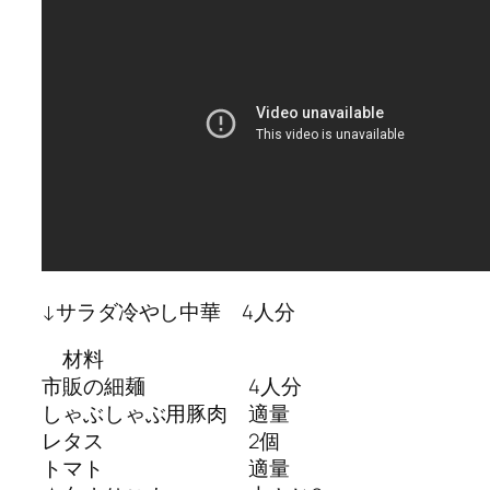
↓サラダ冷やし中華 4人分
材料
市販の細麺 4人分
しゃぶしゃぶ用豚肉 適量
レタス 2個
トマト 適量