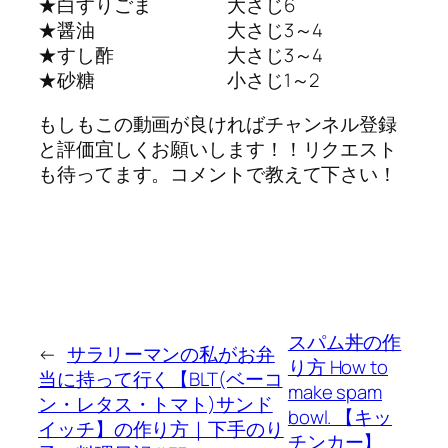
★白すりごま 大さじ6
★醤油 大さじ3～4
★すし酢 大さじ3～4
★砂糖 小さじ1～2
もしもこの動画が良ければチャンネル登録
と評価宜しくお願いします！！リクエスト
も待ってます。コメントで教えて下さい！
スパム丼の作
←
サラリーマンの私がお弁
り方 How to
当に持って行く【BLT(ベーコ
make spam
ン・レタス・トマト)サンド
bowl. 【キッ
イッチ】の作り方｜下手のり
チンカー】