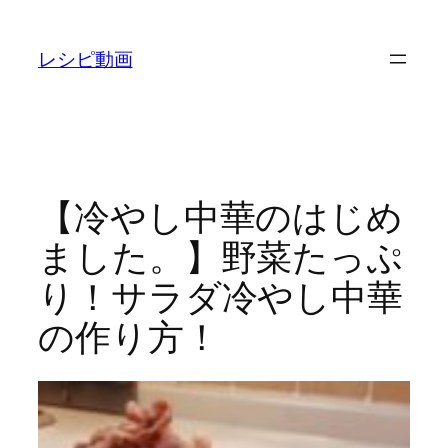
内
容
レシピ動画
を
ス
キ
ッ
プ
【冷やし中華のはじめ
ました。】野菜たっぷ
り！サラダ冷やし中華
の作り方！