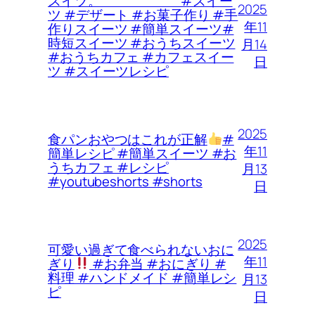
スイツ。 #スイー
2025
ツ #デザート #お菓子作り #手
年11
作りスイーツ #簡単スイーツ#
時短スイーツ #おうちスイーツ
月14
#おうちカフェ #カフェスイー
日
ツ #スイーツレシピ
2025
食パンおやつはこれが正解
#
年11
簡単レシピ #簡単スイーツ #お
うちカフェ #レシピ
月13
#youtubeshorts #shorts
日
2025
可愛い過ぎて食べられないおに
年11
ぎり
#お弁当 #おにぎり #
料理 #ハンドメイド #簡単レシ
月13
ピ
日