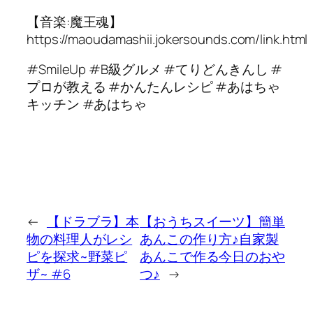
【音楽:魔王魂】
https://maoudamashii.jokersounds.com/link.html
#SmileUp #B級グルメ #てりどんきんし #
プロが教える #かんたんレシピ #あはちゃ
キッチン #あはちゃ
←
【ドラブラ】本
【おうちスイーツ】簡単
物の料理人がレシ
あんこの作り方♪自家製
ピを探求~野菜ピ
あんこで作る今日のおや
ザ~ #6
つ♪
→