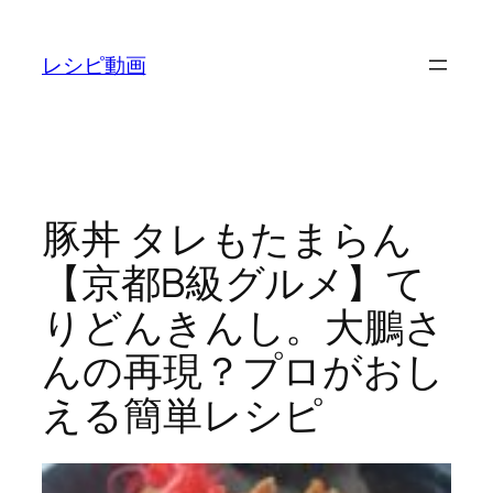
内
容
レシピ動画
を
ス
キ
ッ
プ
豚丼 タレもたまらん
【京都B級グルメ】て
りどんきんし。大鵬さ
んの再現？プロがおし
える簡単レシピ