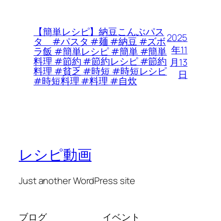
【簡単レシピ】納豆こんぶパス
2025
タ #パスタ #麺 #納豆 #ズボ
年11
ラ飯 #簡単レシピ #簡単 #簡単
料理 #節約 #節約レシピ #節約
月13
料理 #貧乏 #時短 #時短レシピ
日
#時短料理 #料理 #自炊
レシピ動画
Just another WordPress site
ブログ
イベント