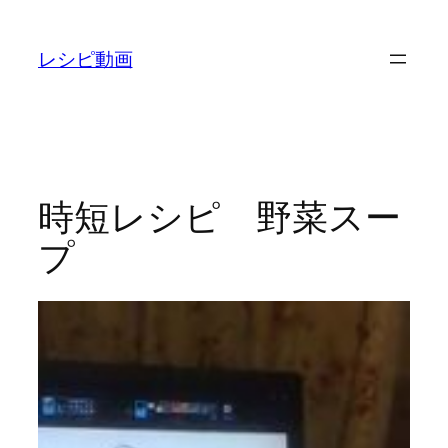
内
容
レシピ動画
を
ス
キ
ッ
プ
時短レシピ 野菜スー
プ