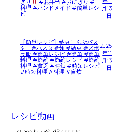
年11
ぎり
#お弁当 #おにぎり #
料理 #ハンドメイド #簡単レシ
月13
ピ
日
【簡単レシピ】納豆こんぶパス
2025
タ #パスタ #麺 #納豆 #ズボ
年11
ラ飯 #簡単レシピ #簡単 #簡単
料理 #節約 #節約レシピ #節約
月13
料理 #貧乏 #時短 #時短レシピ
日
#時短料理 #料理 #自炊
レシピ動画
Just another WordPress site