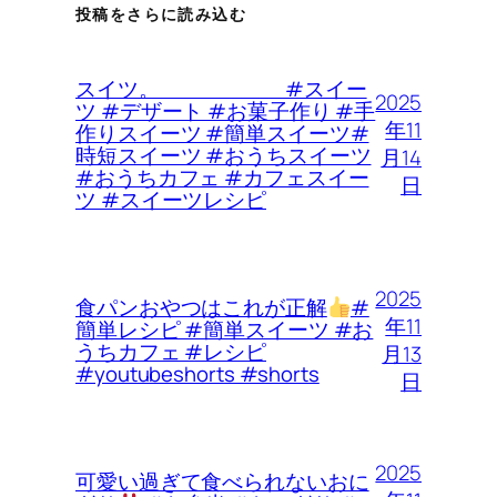
投稿をさらに読み込む
スイツ。 #スイー
2025
ツ #デザート #お菓子作り #手
年11
作りスイーツ #簡単スイーツ#
時短スイーツ #おうちスイーツ
月14
#おうちカフェ #カフェスイー
日
ツ #スイーツレシピ
2025
食パンおやつはこれが正解
#
年11
簡単レシピ #簡単スイーツ #お
うちカフェ #レシピ
月13
#youtubeshorts #shorts
日
2025
可愛い過ぎて食べられないおに