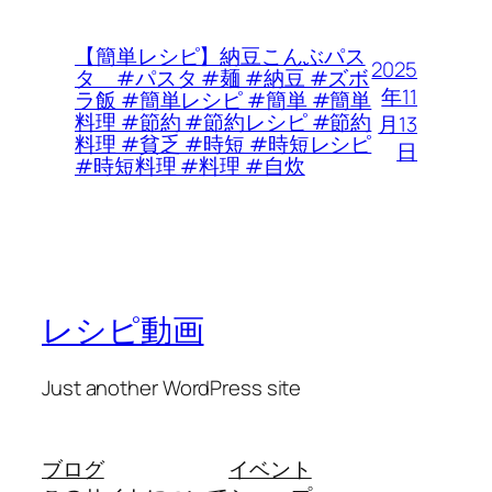
【簡単レシピ】納豆こんぶパス
2025
タ #パスタ #麺 #納豆 #ズボ
年11
ラ飯 #簡単レシピ #簡単 #簡単
料理 #節約 #節約レシピ #節約
月13
料理 #貧乏 #時短 #時短レシピ
日
#時短料理 #料理 #自炊
レシピ動画
Just another WordPress site
ブログ
イベント