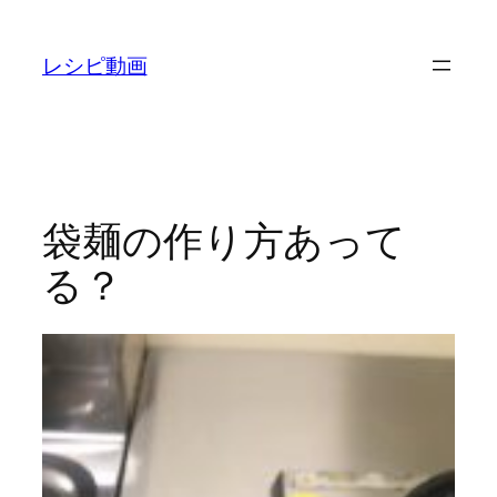
内
容
レシピ動画
を
ス
キ
ッ
プ
袋麺の作り方あって
る？