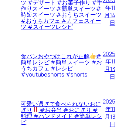
ツ #デザート #お菓子作り #手
年11
作りスイーツ #簡単スイーツ#
時短スイーツ #おうちスイーツ
月14
#おうちカフェ #カフェスイー
日
ツ #スイーツレシピ
2025
食パンおやつはこれが正解
#
年11
簡単レシピ #簡単スイーツ #お
うちカフェ #レシピ
月13
#youtubeshorts #shorts
日
2025
可愛い過ぎて食べられないおに
年11
ぎり
#お弁当 #おにぎり #
料理 #ハンドメイド #簡単レシ
月13
ピ
日