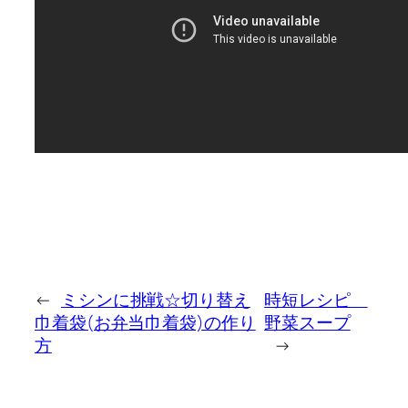
←
ミシンに挑戦☆切り替え
時短レシピ
巾着袋(お弁当巾着袋)の作り
野菜スープ
方
→