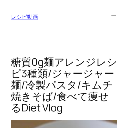
内
容
レシピ動画
を
ス
キ
ッ
プ
糖質0g麺アレンジレシ
ピ3種類/ジャージャー
麺/冷製パスタ/キムチ
焼きそば/食べて痩せ
るDiet Vlog