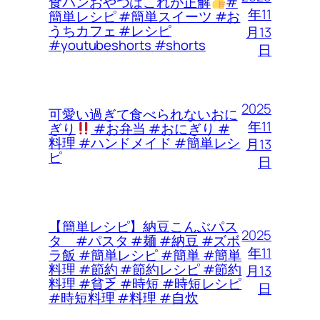
食パンおやつはこれが正解
#
年11
簡単レシピ #簡単スイーツ #お
うちカフェ #レシピ
月13
#youtubeshorts #shorts
日
2025
可愛い過ぎて食べられないおに
年11
ぎり
#お弁当 #おにぎり #
料理 #ハンドメイド #簡単レシ
月13
ピ
日
【簡単レシピ】納豆こんぶパス
2025
タ #パスタ #麺 #納豆 #ズボ
年11
ラ飯 #簡単レシピ #簡単 #簡単
料理 #節約 #節約レシピ #節約
月13
料理 #貧乏 #時短 #時短レシピ
日
#時短料理 #料理 #自炊