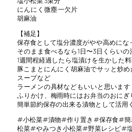
塩小松菜 3束分
にんにく微塵 一欠片
胡麻油
【補足】
保存食として塩分濃度がやや高めにな
そのまま食べるなら1日〜3日くらいの
1週間程経過したら塩漬けを生かした
豚こまとにんにく胡麻油でサッと炒め
スープなど
ラーメンの具材などもいいと思います
ふりかけ、梅雨時にはお弁当のおにぎ
簡単節約保存の出来る漬物として活用
#小松菜#漬物#作り置き#保存食#
松菜#やみつき小松菜#野菜レシピ#