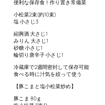
便利な保存食！作り置き常備菜
小松菜2束(約10束)
塩 小さじ3
紹興酒 大さじ1
みりん 大さじ1
砂糖 小さじ1
輪切り唐辛子 小さじ1
冷蔵庫で2週間密封して保存可能
食べる時に汁気を絞って使う
【豚こまと塩小松菜炒め】
豚こま 80ｇ