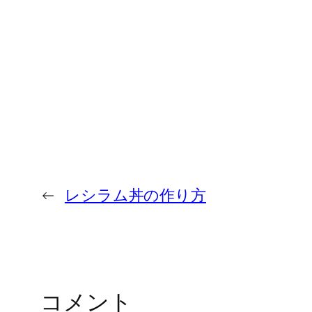
←
レシラム丼の作り方
コメント