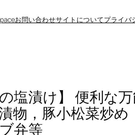
space
お問い合わせ
サイトについて
プライバ
の塩漬け】 便利な万
漬物，豚小松菜炒め
ブ弁等