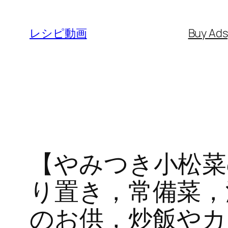
内
容
レシピ動画
Buy Ad
を
ス
キ
ッ
プ
【やみつき小松菜
り置き，常備菜，
のお供，炒飯やカ