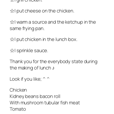
☆I put cheese on the chicken.
☆I warm a source and the ketchup in the
same frying pan.
☆I put chicken in the lunch box.
☆I sprinkle sauce.
Thank you for the everybody state during
the making of lunch ♪
Look if you like; ^ ^
Chicken
Kidney beans bacon roll
With mushroom tubular fish meat
Tomato