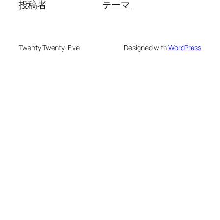
投稿者
テーマ
Twenty Twenty-Five
Designed with
WordPress