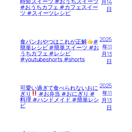
時短スイーツ #おうちスイーツ
月14
#おうちカフェ #カフェスイー
日
ツ #スイーツレシピ
2025
食パンおやつはこれが正解
#
年11
簡単レシピ #簡単スイーツ #お
うちカフェ #レシピ
月13
#youtubeshorts #shorts
日
2025
可愛い過ぎて食べられないおに
年11
ぎり
#お弁当 #おにぎり #
料理 #ハンドメイド #簡単レシ
月13
ピ
日