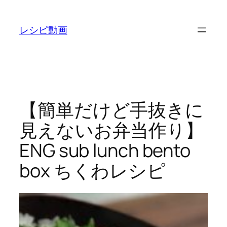
内
容
レシピ動画
を
ス
キ
ッ
プ
【簡単だけど手抜きに
見えないお弁当作り】
ENG sub lunch bento
box ちくわレシピ