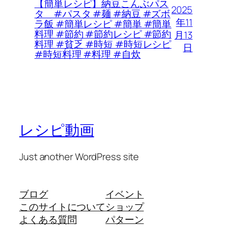
【簡単レシピ】納豆こんぶパス
2025
タ #パスタ #麺 #納豆 #ズボ
年11
ラ飯 #簡単レシピ #簡単 #簡単
料理 #節約 #節約レシピ #節約
月13
料理 #貧乏 #時短 #時短レシピ
日
#時短料理 #料理 #自炊
レシピ動画
Just another WordPress site
ブログ
イベント
このサイトについて
ショップ
よくある質問
パターン