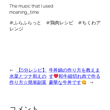
The music that I used
moaning_time
#ふらふらっと #鶏肉レシピ #ちくわア
レンジ
←
【5分レシピ】
牛丼鍋の作り方を教えま
水菜とツナ和えの
す
和牛細切れ肉で作る
作り方☆簡単副菜
豪華な牛丼です
→
コメント