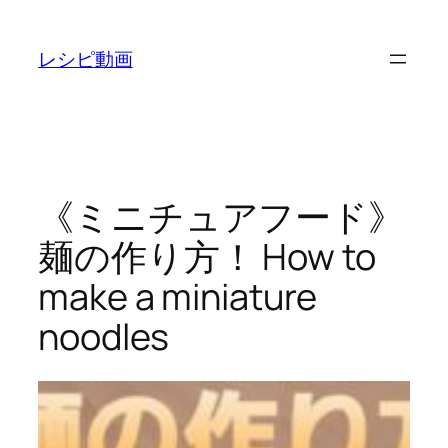
内
容
レシピ動画
を
ス
キ
ッ
プ
《ミニチュアフード》
麺の作り方！ How to
make a miniature
noodles