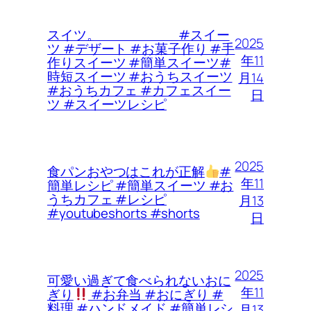
スイツ。 #スイー
2025
ツ #デザート #お菓子作り #手
年11
作りスイーツ #簡単スイーツ#
時短スイーツ #おうちスイーツ
月14
#おうちカフェ #カフェスイー
日
ツ #スイーツレシピ
2025
食パンおやつはこれが正解
#
年11
簡単レシピ #簡単スイーツ #お
うちカフェ #レシピ
月13
#youtubeshorts #shorts
日
2025
可愛い過ぎて食べられないおに
年11
ぎり
#お弁当 #おにぎり #
料理 #ハンドメイド #簡単レシ
月13