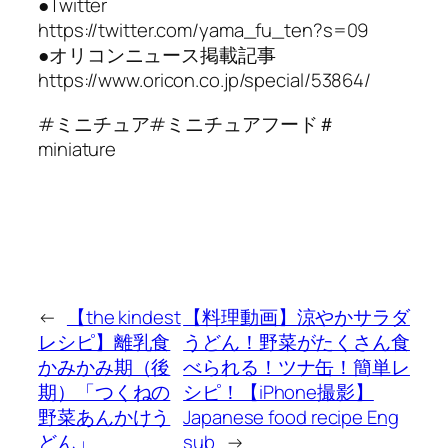
●Twitter
https://twitter.com/yama_fu_ten?s=09
●オリコンニュース掲載記事
https://www.oricon.co.jp/special/53864/
#ミニチュア#ミニチュアフード＃
miniature
←
【the kindest
【料理動画】涼やかサラダ
レシピ】離乳食
うどん！野菜がたくさん食
かみかみ期（後
べられる！ツナ缶！簡単レ
期）「つくねの
シピ！【iPhone撮影】
野菜あんかけう
Japanese food recipe Eng
どん」
sub
→