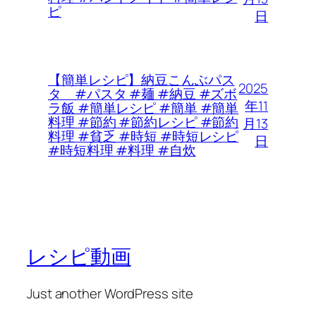
ピ
日
【簡単レシピ】納豆こんぶパス
2025
タ #パスタ #麺 #納豆 #ズボ
年11
ラ飯 #簡単レシピ #簡単 #簡単
料理 #節約 #節約レシピ #節約
月13
料理 #貧乏 #時短 #時短レシピ
日
#時短料理 #料理 #自炊
レシピ動画
Just another WordPress site