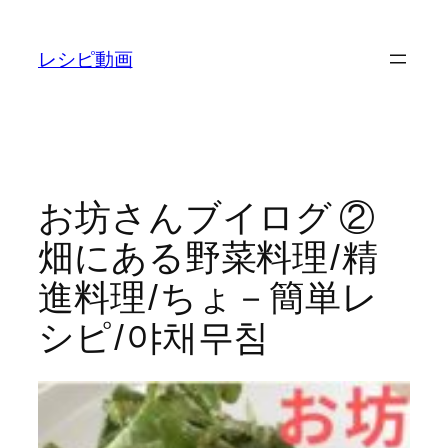
内
容
レシピ動画
を
ス
キ
ッ
プ
お坊さんブイログ ②
畑にある野菜料理/精
進料理/ちょ－簡単レ
シピ/야채무침