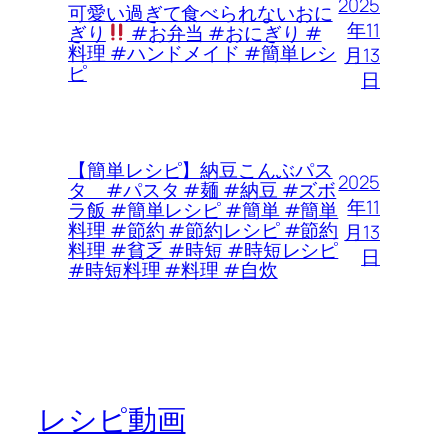
2025
可愛い過ぎて食べられないおに
年11
ぎり
#お弁当 #おにぎり #
料理 #ハンドメイド #簡単レシ
月13
ピ
日
【簡単レシピ】納豆こんぶパス
2025
タ #パスタ #麺 #納豆 #ズボ
年11
ラ飯 #簡単レシピ #簡単 #簡単
料理 #節約 #節約レシピ #節約
月13
料理 #貧乏 #時短 #時短レシピ
日
#時短料理 #料理 #自炊
レシピ動画