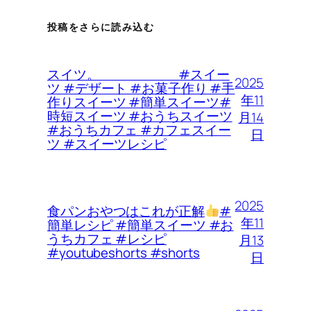
投稿をさらに読み込む
スイツ。 #スイー
2025
ツ #デザート #お菓子作り #手
年11
作りスイーツ #簡単スイーツ#
時短スイーツ #おうちスイーツ
月14
#おうちカフェ #カフェスイー
日
ツ #スイーツレシピ
2025
食パンおやつはこれが正解
#
年11
簡単レシピ #簡単スイーツ #お
うちカフェ #レシピ
月13
#youtubeshorts #shorts
日