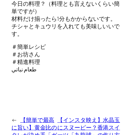
今日の料理？（料理とも言えないくらい簡
単ですが）
材料だけ揃ったら1分もかからないです。
チシャとキュウリを入れても美味しいいで
す。
＃簡単レシピ
＃お坊さん
＃精進料理
طعام نباتي
←
【簡単で最高
【インスタ映え】水晶玉
に旨い】黄金比の
にスヌーピー？香港スイ