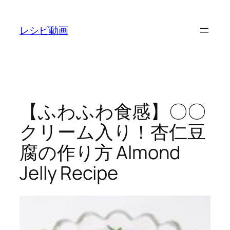
内
容
レシピ動画
を
ス
キ
ッ
プ
【ふわふわ食感】〇〇
クリーム入り！杏仁豆
腐の作り方 Almond
Jelly Recipe