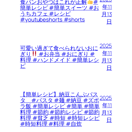
食パンおやつはこれが正解
#
年11
簡単レシピ #簡単スイーツ #お
うちカフェ #レシピ
月13
#youtubeshorts #shorts
日
2025
可愛い過ぎて食べられないおに
年11
ぎり
#お弁当 #おにぎり #
料理 #ハンドメイド #簡単レシ
月13
ピ
日
【簡単レシピ】納豆こんぶパス
2025
タ #パスタ #麺 #納豆 #ズボ
年11
ラ飯 #簡単レシピ #簡単 #簡単
料理 #節約 #節約レシピ #節約
月13
料理 #貧乏 #時短 #時短レシピ
日
#時短料理 #料理 #自炊