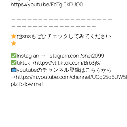
https://youtu.be/FbTgl0kDUO0
＿＿＿＿＿＿＿＿＿＿＿＿＿＿＿＿＿＿＿
＿＿＿＿＿＿＿＿＿＿＿＿＿＿＿＿
他snsもぜひチェックしてみてください
Instagram→instagram.com/shei2099
tiktok→https://vt.tiktok.com/Brb3j6/
youtubeのチャンネル登録はこちらから
→https://m.youtube.com/channel/UCg25o6UW5
plz follow me!