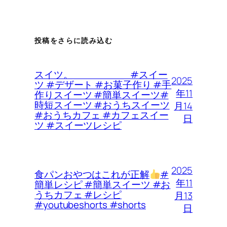
投稿をさらに読み込む
スイツ。 #スイー
2025
ツ #デザート #お菓子作り #手
年11
作りスイーツ #簡単スイーツ#
時短スイーツ #おうちスイーツ
月14
#おうちカフェ #カフェスイー
日
ツ #スイーツレシピ
2025
食パンおやつはこれが正解
#
年11
簡単レシピ #簡単スイーツ #お
うちカフェ #レシピ
月13
#youtubeshorts #shorts
日