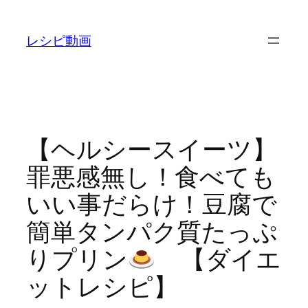
内
容
レシピ動画
を
ス
キ
ッ
プ
【ヘルシースイーツ】
罪悪感無し！食べても
いい事だらけ！豆腐で
簡単タンパク質たっぷ
りプリン
【ダイエ
ットレシピ】