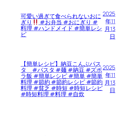
2025
可愛い過ぎて食べられないおに
年11
ぎり
#お弁当 #おにぎり #
料理 #ハンドメイド #簡単レシ
月13
ピ
日
【簡単レシピ】納豆こんぶパス
2025
タ #パスタ #麺 #納豆 #ズボ
年11
ラ飯 #簡単レシピ #簡単 #簡単
料理 #節約 #節約レシピ #節約
月13
料理 #貧乏 #時短 #時短レシピ
日
#時短料理 #料理 #自炊