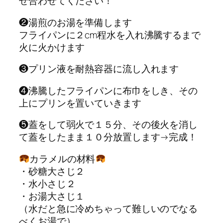
ぜ合わせてください！
❷湯煎のお湯を準備します
フライパンに２cm程水を入れ沸騰するまで
火に火かけます
❸プリン液を耐熱容器に流し入れます
❹沸騰したフライパンに布巾をしき、その
上にプリンを置いていきます
❺蓋をして弱火で１５分、その後火を消し
て蓋をしたまま１０分放置します→完成！
カラメルの材料
・砂糖大さじ２
・水小さじ２
・お湯大さじ１
（水だと急に冷めちゃって難しいのでなる
べくお湯で）