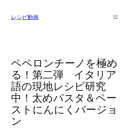
内
容
レシピ動画
を
ス
キ
ッ
プ
ペペロンチーノを極め
る！第二弾 イタリア
語の現地レシピ研究
中！太めパスタ＆ペー
ストにんにくバージョ
ン