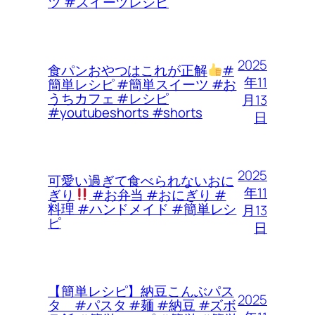
ツ #スイーツレシピ
2025
食パンおやつはこれが正解
#
年11
簡単レシピ #簡単スイーツ #お
うちカフェ #レシピ
月13
#youtubeshorts #shorts
日
2025
可愛い過ぎて食べられないおに
年11
ぎり
#お弁当 #おにぎり #
料理 #ハンドメイド #簡単レシ
月13
ピ
日
【簡単レシピ】納豆こんぶパス
2025
タ #パスタ #麺 #納豆 #ズボ