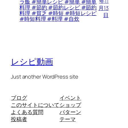
年11
ラ飯 #簡単レシピ #簡単 #簡単
料理 #節約 #節約レシピ #節約
月13
料理 #貧乏 #時短 #時短レシピ
日
#時短料理 #料理 #自炊
レシピ動画
Just another WordPress site
ブログ
イベント
このサイトについて
ショップ
よくある質問
パターン
投稿者
テーマ