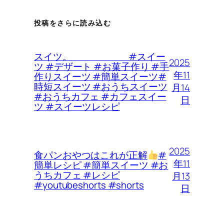
投稿をさらに読み込む
スイツ。 #スイー
2025
ツ #デザート #お菓子作り #手
年11
作りスイーツ #簡単スイーツ#
時短スイーツ #おうちスイーツ
月14
#おうちカフェ #カフェスイー
日
ツ #スイーツレシピ
2025
食パンおやつはこれが正解
#
年11
簡単レシピ #簡単スイーツ #お
うちカフェ #レシピ
月13
#youtubeshorts #shorts
日