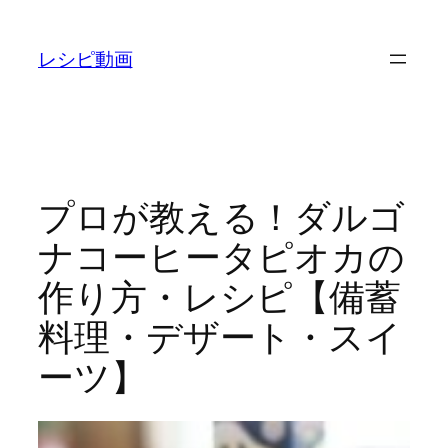
内
容
レシピ動画
を
ス
キ
ッ
プ
プロが教える！ダルゴ
ナコーヒータピオカの
作り方・レシピ【備蓄
料理・デザート・スイ
ーツ】