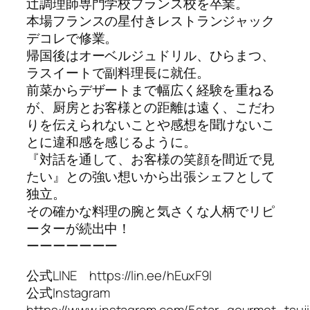
辻調理師専門学校フランス校を卒業。
本場フランスの星付きレストランジャック
デコレで修業。
帰国後はオーベルジュドリル、ひらまつ、
ラスイートで副料理長に就任。
前菜からデザートまで幅広く経験を重ねる
が、厨房とお客様との距離は遠く、こだわ
りを伝えられないことや感想を聞けないこ
とに違和感を感じるように。
『対話を通して、お客様の笑顔を間近で見
たい』との強い想いから出張シェフとして
独立。
その確かな料理の腕と気さくな人柄でリピ
ーターが続出中！
ーーーーーーー
公式LINE https://lin.ee/hEuxF9l
公式Instagram