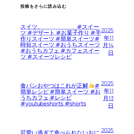
投稿をさらに読み込む
スイツ。 #スイー
2025
ツ #デザート #お菓子作り #手
年11
作りスイーツ #簡単スイーツ#
時短スイーツ #おうちスイーツ
月14
#おうちカフェ #カフェスイー
日
ツ #スイーツレシピ
2025
食パンおやつはこれが正解
#
年11
簡単レシピ #簡単スイーツ #お
うちカフェ #レシピ
月13
#youtubeshorts #shorts
日
2025
可愛い過ぎて食べられないおに