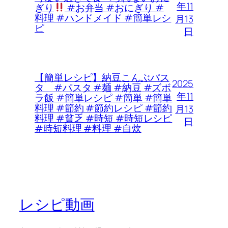
年11
ぎり
#お弁当 #おにぎり #
料理 #ハンドメイド #簡単レシ
月13
ピ
日
【簡単レシピ】納豆こんぶパス
2025
タ #パスタ #麺 #納豆 #ズボ
年11
ラ飯 #簡単レシピ #簡単 #簡単
料理 #節約 #節約レシピ #節約
月13
料理 #貧乏 #時短 #時短レシピ
日
#時短料理 #料理 #自炊
レシピ動画