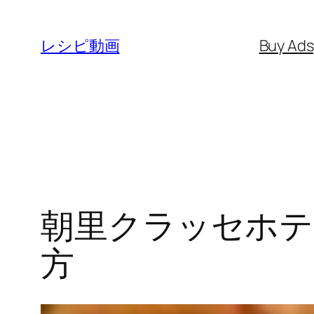
内
容
レシピ動画
Buy Ad
を
ス
キ
ッ
プ
朝里クラッセホテ
方