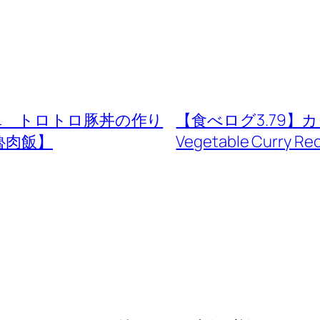
単 トロトロ豚丼の作り
【食べログ3.79】カ
魯肉飯】
Vegetable Curr