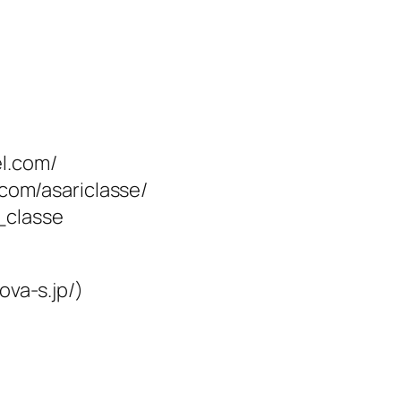
el.com/
m/asariclasse/
_classe
a-s.jp/)