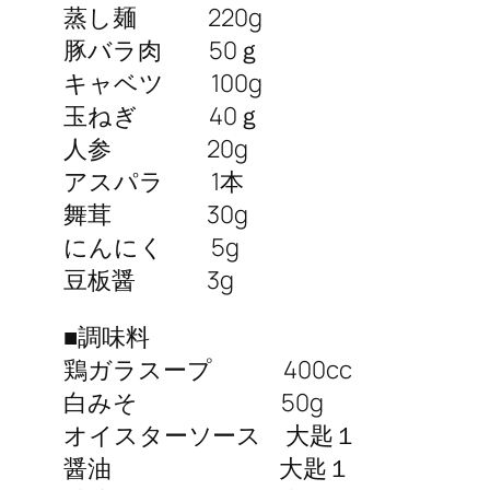
蒸し麺 220g
豚バラ肉 50ｇ
キャベツ 100g
玉ねぎ 40ｇ
人参 20g
アスパラ 1本
舞茸 30g
にんにく 5g
豆板醤 3g
■調味料
鶏ガラスープ 400cc
白みそ 50g
オイスターソース 大匙１
醤油 大匙１