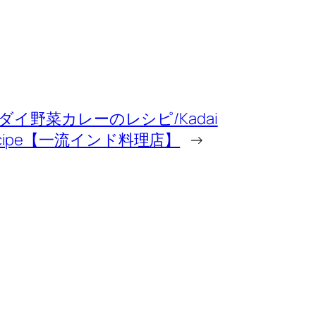
ダイ野菜カレーのレシピ/Kadai
y Recipe【一流インド料理店】
→