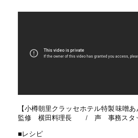
【小樽朝里クラッセホテル特製 味噌
監修 横田料理長 / 声 事務スタ
■レシピ