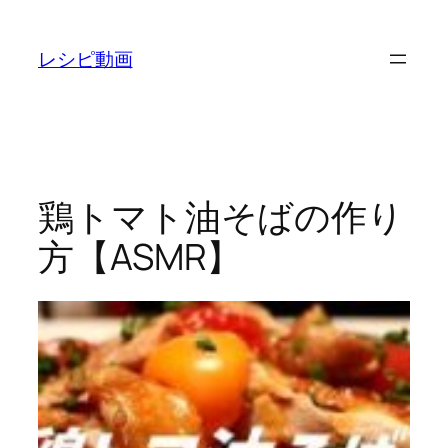
内
容
レシピ動画
を
ス
キ
ッ
プ
鶏トマト油そばの作り
方【ASMR】