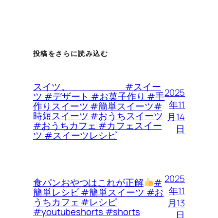
投稿をさらに読み込む
スイツ。 #スイー
2025
ツ #デザート #お菓子作り #手
年11
作りスイーツ #簡単スイーツ#
時短スイーツ #おうちスイーツ
月14
#おうちカフェ #カフェスイー
日
ツ #スイーツレシピ
2025
食パンおやつはこれが正解
#
年11
簡単レシピ #簡単スイーツ #お
うちカフェ #レシピ
月13
#youtubeshorts #shorts
日