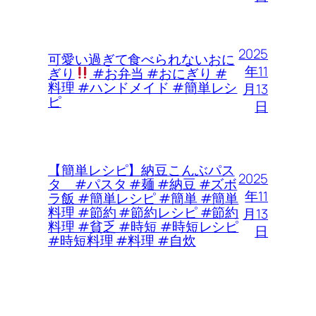
2025
可愛い過ぎて食べられないおに
年11
ぎり
#お弁当 #おにぎり #
料理 #ハンドメイド #簡単レシ
月13
ピ
日
【簡単レシピ】納豆こんぶパス
2025
タ #パスタ #麺 #納豆 #ズボ
年11
ラ飯 #簡単レシピ #簡単 #簡単
料理 #節約 #節約レシピ #節約
月13
料理 #貧乏 #時短 #時短レシピ
日
#時短料理 #料理 #自炊