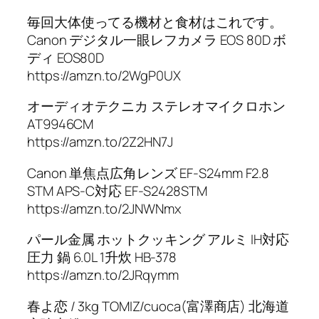
毎回大体使ってる機材と食材はこれです。
Canon デジタル一眼レフカメラ EOS 80D ボ
ディ EOS80D
https://amzn.to/2WgP0UX
オーディオテクニカ ステレオマイクロホン
AT9946CM
https://amzn.to/2Z2HN7J
Canon 単焦点広角レンズ EF-S24mm F2.8
STM APS-C対応 EF-S2428STM
https://amzn.to/2JNWNmx
パール金属 ホットクッキング アルミ IH対応
圧力 鍋 6.0L 1升炊 HB-378
https://amzn.to/2JRqymm
春よ恋 / 3kg TOMIZ/cuoca(富澤商店) 北海道