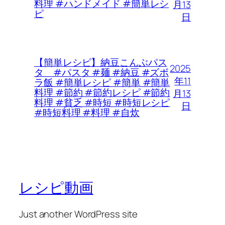
料理 #ハンドメイド #簡単レシ
月13
ピ
日
【簡単レシピ】納豆こんぶパス
2025
タ #パスタ #麺 #納豆 #ズボ
年11
ラ飯 #簡単レシピ #簡単 #簡単
料理 #節約 #節約レシピ #節約
月13
料理 #貧乏 #時短 #時短レシピ
日
#時短料理 #料理 #自炊
レシピ動画
Just another WordPress site