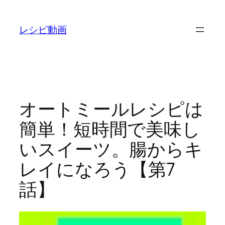
内
容
レシピ動画
を
ス
キ
ッ
プ
オートミールレシピは
簡単！短時間で美味し
いスイーツ。腸からキ
レイになろう【第7
話】