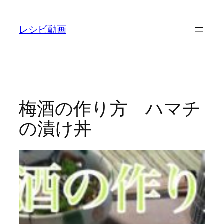
内
容
レシピ動画
を
ス
キ
ッ
プ
梅酒の作り方 ハマチ
の漬け丼