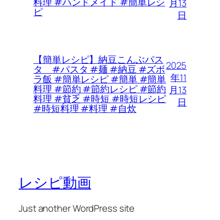
料理 #ハンドメイド #簡単レシ
月13
ピ
日
【簡単レシピ】納豆こんぶパス
2025
タ #パスタ #麺 #納豆 #ズボ
年11
ラ飯 #簡単レシピ #簡単 #簡単
料理 #節約 #節約レシピ #節約
月13
料理 #貧乏 #時短 #時短レシピ
日
#時短料理 #料理 #自炊
レシピ動画
Just another WordPress site