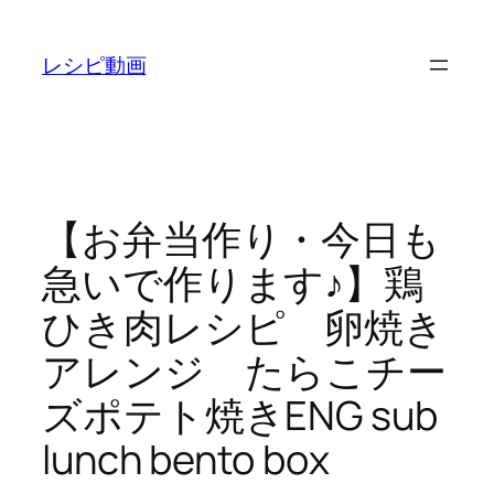
内
容
レシピ動画
を
ス
キ
ッ
プ
【お弁当作り・今日も
急いで作ります♪】鶏
ひき肉レシピ 卵焼き
アレンジ たらこチー
ズポテト焼きENG sub
lunch bento box