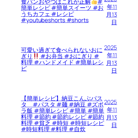
食パンおやつはこれが正解
#
年11
簡単レシピ #簡単スイーツ #お
うちカフェ #レシピ
月13
#youtubeshorts #shorts
日
2025
可愛い過ぎて食べられないおに
年11
ぎり
#お弁当 #おにぎり #
料理 #ハンドメイド #簡単レシ
月13
ピ
日
【簡単レシピ】納豆こんぶパス
2025
タ #パスタ #麺 #納豆 #ズボ
年11
ラ飯 #簡単レシピ #簡単 #簡単
料理 #節約 #節約レシピ #節約
月13
料理 #貧乏 #時短 #時短レシピ
日
#時短料理 #料理 #自炊