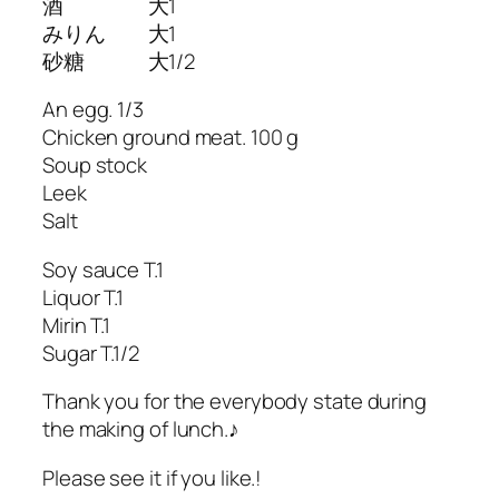
酒 大1
みりん 大1
砂糖 大1/2
An egg. 1/3
Chicken ground meat. 100 g
Soup stock
Leek
Salt
Soy sauce T.1
Liquor T.1
Mirin T.1
Sugar T.1/2
Thank you for the everybody state during
the making of lunch.♪
Please see it if you like.!