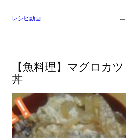
内
容
レシピ動画
を
ス
キ
ッ
プ
【魚料理】マグロカツ
丼