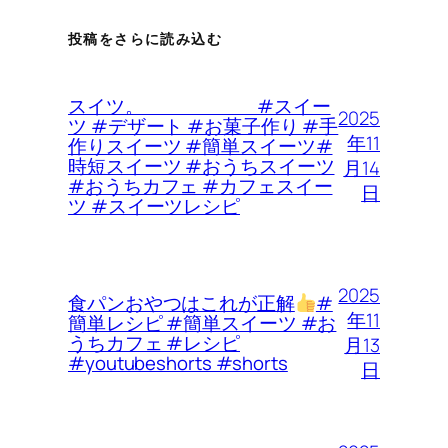
投稿をさらに読み込む
スイツ。 #スイー
2025
ツ #デザート #お菓子作り #手
年11
作りスイーツ #簡単スイーツ#
時短スイーツ #おうちスイーツ
月14
#おうちカフェ #カフェスイー
日
ツ #スイーツレシピ
2025
食パンおやつはこれが正解
#
年11
簡単レシピ #簡単スイーツ #お
うちカフェ #レシピ
月13
#youtubeshorts #shorts
日