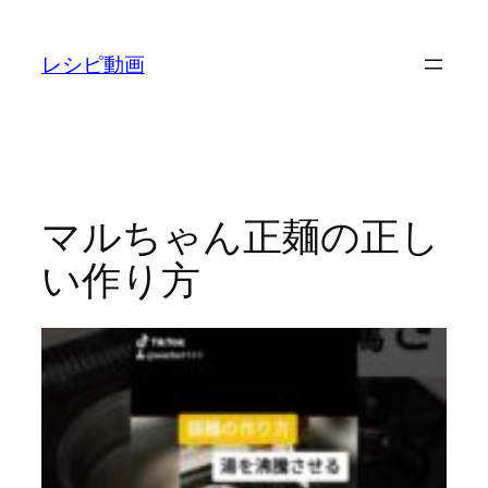
内
容
レシピ動画
を
ス
キ
ッ
プ
マルちゃん正麺の正し
い作り方