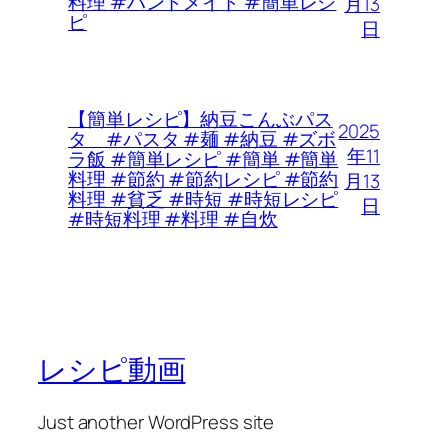
料理 #ハンドメイド #簡単レシ
月13
ピ
日
【簡単レシピ】納豆こんぶパス
2025
タ #パスタ #麺 #納豆 #ズボ
年11
ラ飯 #簡単レシピ #簡単 #簡単
料理 #節約 #節約レシピ #節約
月13
料理 #貧乏 #時短 #時短レシピ
日
#時短料理 #料理 #自炊
レシピ動画
Just another WordPress site