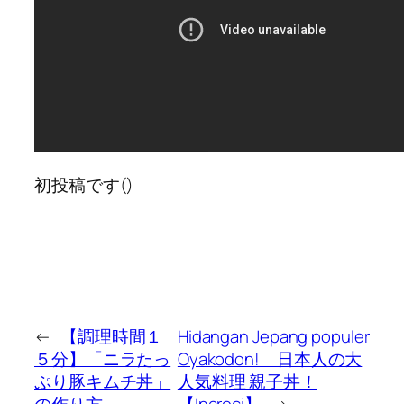
初投稿です()
←
【調理時間１
Hidangan Jepang populer
５分】「ニラたっ
Oyakodon! 日本人の大
ぷり豚キムチ丼」
人気料理 親子丼！
の作り方
【Incroci】
→