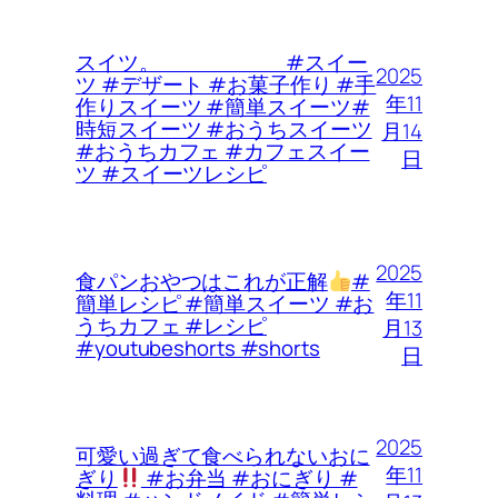
スイツ。 #スイー
2025
ツ #デザート #お菓子作り #手
年11
作りスイーツ #簡単スイーツ#
時短スイーツ #おうちスイーツ
月14
#おうちカフェ #カフェスイー
日
ツ #スイーツレシピ
2025
食パンおやつはこれが正解
#
年11
簡単レシピ #簡単スイーツ #お
うちカフェ #レシピ
月13
#youtubeshorts #shorts
日
2025
可愛い過ぎて食べられないおに
年11
ぎり
#お弁当 #おにぎり #