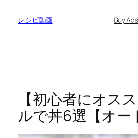
内
容
レシピ動画
Buy Ad
を
ス
キ
ッ
プ
【初心者にオスス
ルで丼6選【オー