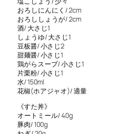
塩こしょう/ 少々
おろしにんにく/ 2cm
おろししょうが/ 2cm
酒/ 大さじ1
しょうゆ/ 大さじ1
豆板醤/ 小さじ2
甜麺醤/ 小さじ1
鶏がらスープ/ 小さじ1
片栗粉/ 小さじ1
水/ 150ml
花椒(ホアジャオ)/ 適量
《すた丼》
オートミール/ 40g
豚肉/ 100g
ねぎ/ 20g