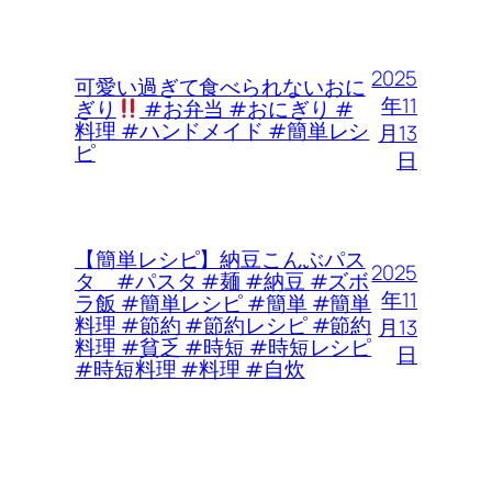
2025
可愛い過ぎて食べられないおに
年11
ぎり
#お弁当 #おにぎり #
料理 #ハンドメイド #簡単レシ
月13
ピ
日
【簡単レシピ】納豆こんぶパス
2025
タ #パスタ #麺 #納豆 #ズボ
年11
ラ飯 #簡単レシピ #簡単 #簡単
料理 #節約 #節約レシピ #節約
月13
料理 #貧乏 #時短 #時短レシピ
日
#時短料理 #料理 #自炊