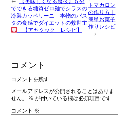
←
【美味しくなる裏技】５分
トマカロン
でできる糖質ゼロ麺でシラスの
の作り方｜
冷製カッペリーニ 本物のパス
簡単お菓子
タの食感でダイエットの救世主
作りレシピ
【アヤクック レシピ】
→
コメント
コメントを残す
メールアドレスが公開されることはありま
せん。
※
が付いている欄は必須項目です
コメント
※