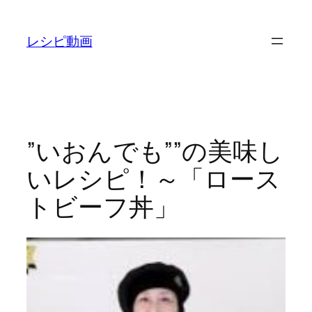
内
容
レシピ動画
を
ス
キ
ッ
プ
”いおんでも””の美味し
いレシピ！～「ロース
トビーフ丼」