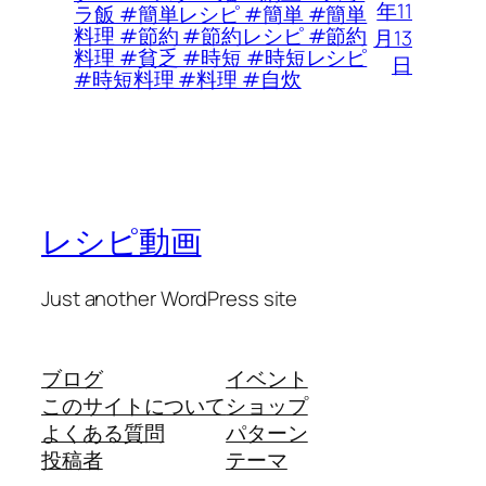
年11
ラ飯 #簡単レシピ #簡単 #簡単
料理 #節約 #節約レシピ #節約
月13
料理 #貧乏 #時短 #時短レシピ
日
#時短料理 #料理 #自炊
レシピ動画
Just another WordPress site
ブログ
イベント
このサイトについて
ショップ
よくある質問
パターン
投稿者
テーマ