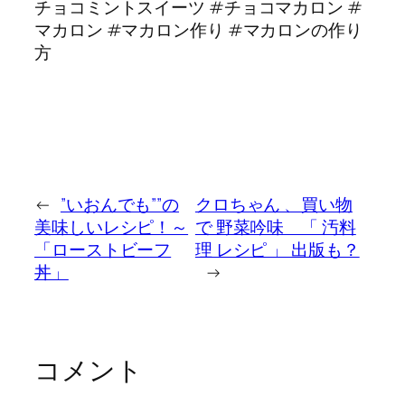
チョコミントスイーツ #チョコマカロン #
マカロン #マカロン作り #マカロンの作り
方
←
”いおんでも””の
クロちゃん 、買い物
美味しいレシピ！～
で 野菜吟味 「 汚料
「ローストビーフ
理 レシピ 」 出版も？
丼」
→
コメント