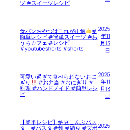
ツ #スイーツレシピ
2025
食パンおやつはこれが正解
#
年11
簡単レシピ #簡単スイーツ #お
うちカフェ #レシピ
月13
#youtubeshorts #shorts
日
2025
可愛い過ぎて食べられないおに
年11
ぎり
#お弁当 #おにぎり #
料理 #ハンドメイド #簡単レシ
月13
ピ
日
【簡単レシピ】納豆こんぶパス
2025
タ #パスタ #麺 #納豆 #ズボ