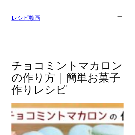
内
容
レシピ動画
を
ス
キ
ッ
プ
チョコミントマカロン
の作り方｜簡単お菓子
作りレシピ