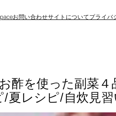
space
お問い合わせ
サイトについて
プライバ
酢を使った副菜４品！
ピ/夏レシピ/自炊見習