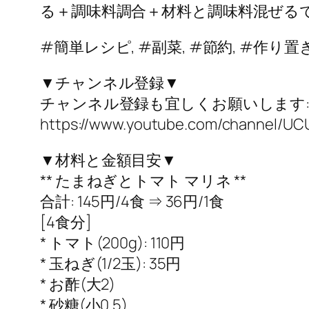
る＋調味料調合＋材料と調味料混ぜるで
#簡単レシピ, #副菜, #節約, #作り置
▼チャンネル登録▼
チャンネル登録も宜しくお願いします:;(∩
https://www.youtube.com/channel/U
▼材料と金額目安▼
** たまねぎとトマト マリネ **
合計: 145円/4食 ⇒ 36円/1食
[4食分]
* トマト(200g): 110円
* 玉ねぎ(1/2玉): 35円
* お酢(大2)
* 砂糖(小0.5)