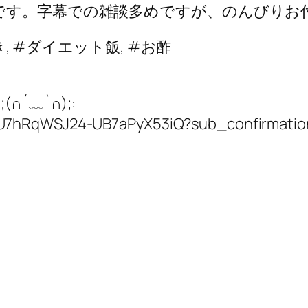
す。字幕での雑談多めですが、のんびりお付き合
き, #ダイエット飯, #お酢
´﹏`∩);:
CU7hRqWSJ24-UB7aPyX53iQ?sub_confirmatio