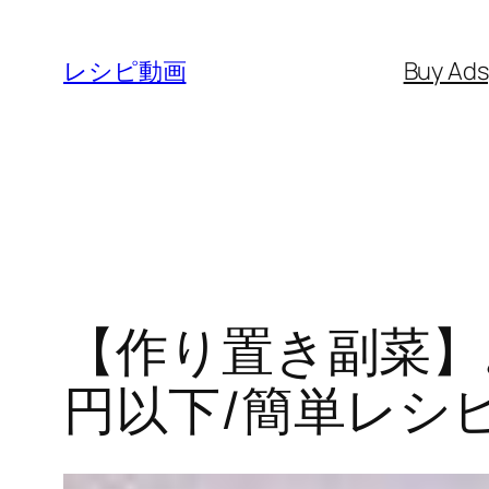
内
容
レシピ動画
Buy Ad
を
ス
キ
ッ
プ
【作り置き副菜】お
円以下/簡単レシ