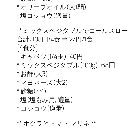
* オリーブオイル(大1弱)
* 塩コショウ(適量)
** ミックスベジタブルでコールスローサ
合計: 108円/4食 ⇒ 27円/1食
[4食分]
* キャベツ(1/4玉): 40円
* ミックスベジタブル(100g): 68円
* お酢(大3)
* マヨネーズ(大2)
* 砂糖(小1)
* 塩(塩もみ用, 適量)
* コショウ(適量)
** オクラとトマト マリネ **