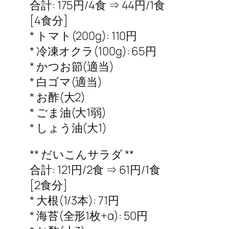
合計: 175円/4食 ⇒ 44円/1食
[4食分]
* トマト(200g): 110円
* 冷凍オクラ(100g): 65円
* かつお節(適当)
* 白ゴマ(適当)
* お酢(大2)
* ごま油(大1弱)
* しょう油(大1)
** だいこんサラダ **
合計: 121円/2食 ⇒ 61円/1食
[2食分]
* 大根(1/3本): 71円
* 海苔(全形1枚+α): 50円