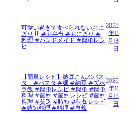
2025
可愛い過ぎて食べられないおに
年11
ぎり
#お弁当 #おにぎり #
料理 #ハンドメイド #簡単レシ
月13
ピ
日
【簡単レシピ】納豆こんぶパス
2025
タ #パスタ #麺 #納豆 #ズボ
年11
ラ飯 #簡単レシピ #簡単 #簡単
料理 #節約 #節約レシピ #節約
月13
料理 #貧乏 #時短 #時短レシピ
日
#時短料理 #料理 #自炊