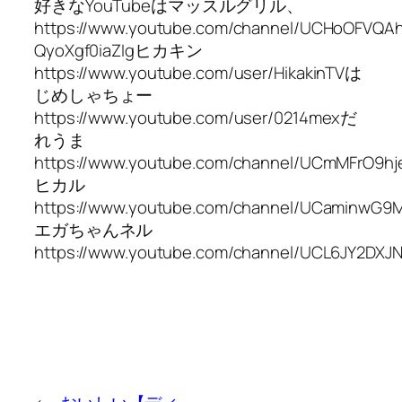
好きなYouTubeはマッスルグリル、
https://www.youtube.com/channel/UCHoOFVQA
QyoXgf0iaZIgヒカキン
https://www.youtube.com/user/HikakinTVは
じめしゃちょー
https://www.youtube.com/user/0214mexだ
れうま
https://www.youtube.com/channel/UCmMFrO9h
ヒカル
https://www.youtube.com/channel/UCaminwG
エガちゃんネル
https://www.youtube.com/channel/UCL6JY2DX