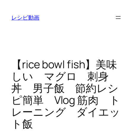
内
容
レシピ動画
を
ス
キ
ッ
プ
【rice bowl fish】美味
しい マグロ 刺身
丼 男子飯 節約レシ
ピ簡単 Vlog 筋肉 ト
レーニング ダイエッ
ト飯