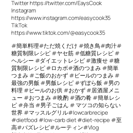
Twitter https://twitter.com/EaysCook
Instagram
https://www.instagram.com/easycook35
TikTok
https://www.tiktok.com/@easycook35
#簡単料理#ただ焼くだけ #焼き鳥#肉汁#
糖質制限レシピ #ヤセ筋 #低糖質レシピ #
ヘルシー #ダイエットレシピ #激痩せ #糖
質制限レシピ #ロカボ#酒のつまみ #簡単
つまみ #ご飯のおかず #ビールのつまみ #
最強の男飯 #男飯レシピ #ずぼら飯 #男の
料理 #ビールのお供 #おかず #居酒屋メニ
ュー #おつまみ #晩酌 #酒の肴 #簡単レシ
ピ #弁当 #男子ごはん # マツコの知らない
世界 #マッスルグリル#lowcarbrecipe
#dietfood #low-carb diet #diet-recipe #至
高#バズレシピ#ルーティン#Vlog