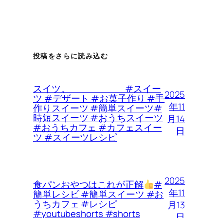
投稿をさらに読み込む
スイツ。 #スイー
2025
ツ #デザート #お菓子作り #手
年11
作りスイーツ #簡単スイーツ#
時短スイーツ #おうちスイーツ
月14
#おうちカフェ #カフェスイー
日
ツ #スイーツレシピ
2025
食パンおやつはこれが正解
#
年11
簡単レシピ #簡単スイーツ #お
うちカフェ #レシピ
月13
#youtubeshorts #shorts
日