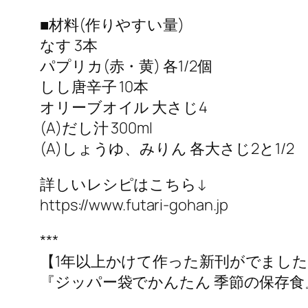
■材料(作りやすい量)
なす 3本
パプリカ(赤・黄) 各1/2個
しし唐辛子 10本
オリーブオイル 大さじ4
(A)だし汁 300ml
(A)しょうゆ、みりん 各大さじ2と1/2
詳しいレシピはこちら↓
https://www.futari-gohan.jp
***
【1年以上かけて作った新刊がでまし
『ジッパー袋でかんたん 季節の保存食