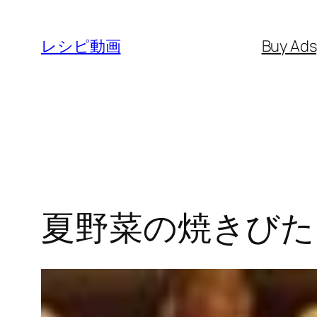
内
容
レシピ動画
Buy Ad
を
ス
キ
ッ
プ
夏野菜の焼きびた