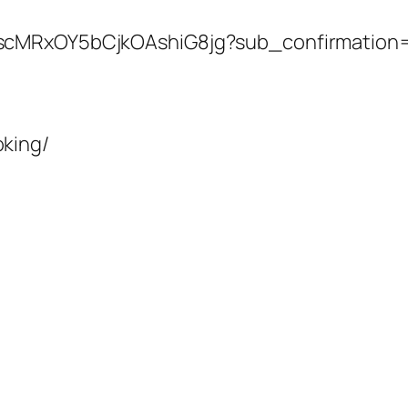
ascMRxOY5bCjkOAshiG8jg?sub_confirmation
king/