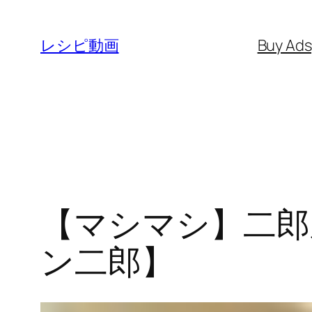
内
容
レシピ動画
Buy Ad
を
ス
キ
ッ
プ
【マシマシ】二郎
ン二郎】