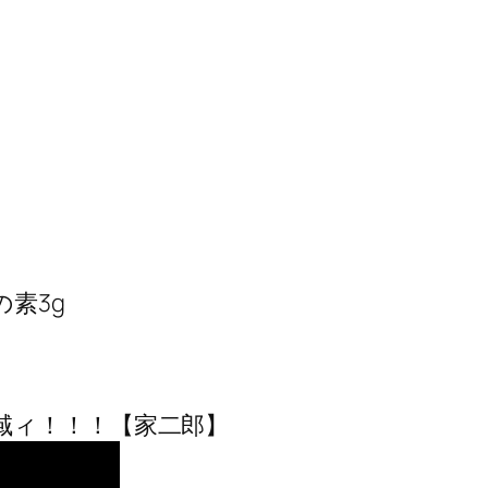
の素3g
域ィ！！！【家二郎】