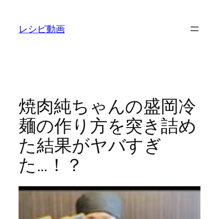
内
容
レシピ動画
を
ス
キ
ッ
プ
焼肉純ちゃんの盛岡冷
麺の作り方を突き詰め
た結果がヤバすぎ
た…！？