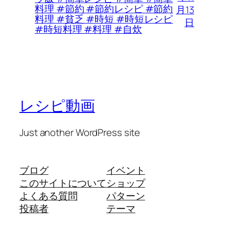
料理 #節約 #節約レシピ #節約
月13
料理 #貧乏 #時短 #時短レシピ
日
#時短料理 #料理 #自炊
レシピ動画
Just another WordPress site
ブログ
イベント
このサイトについて
ショップ
よくある質問
パターン
投稿者
テーマ