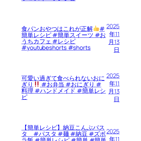
2025
食パンおやつはこれが正解
#
年11
簡単レシピ #簡単スイーツ #お
うちカフェ #レシピ
月13
#youtubeshorts #shorts
日
2025
可愛い過ぎて食べられないおに
年11
ぎり
#お弁当 #おにぎり #
料理 #ハンドメイド #簡単レシ
月13
ピ
日
【簡単レシピ】納豆こんぶパス
2025
タ #パスタ #麺 #納豆 #ズボ
年11
ラ飯 #簡単レシピ #簡単 #簡単