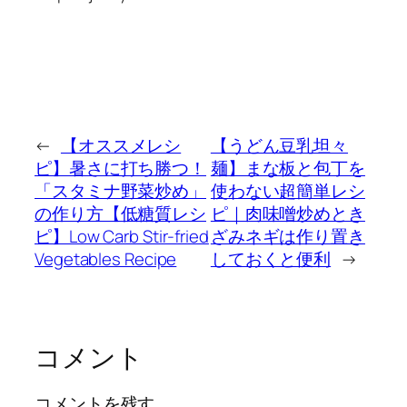
←
【オススメレシ
【うどん豆乳坦々
ピ】暑さに打ち勝つ！
麺】まな板と包丁を
「スタミナ野菜炒め」
使わない超簡単レシ
の作り方【低糖質レシ
ピ｜肉味噌炒めとき
ピ】Low Carb Stir-fried
ざみネギは作り置き
Vegetables Recipe
しておくと便利
→
コメント
コメントを残す