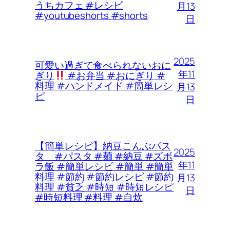
うちカフェ #レシピ
月13
#youtubeshorts #shorts
日
2025
可愛い過ぎて食べられないおに
年11
ぎり
#お弁当 #おにぎり #
料理 #ハンドメイド #簡単レシ
月13
ピ
日
【簡単レシピ】納豆こんぶパス
2025
タ #パスタ #麺 #納豆 #ズボ
年11
ラ飯 #簡単レシピ #簡単 #簡単
料理 #節約 #節約レシピ #節約
月13
料理 #貧乏 #時短 #時短レシピ
日
#時短料理 #料理 #自炊