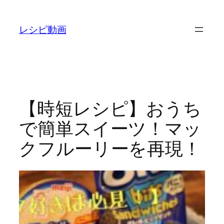
内
容
レシピ動画
を
ス
キ
ッ
プ
【時短レシピ】おうち
で簡単スイーツ！マッ
クフルーリーを再現！