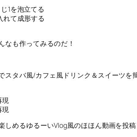
さじ1を泡立てる
入れて成形する
んなも作ってみるのだ！
でスタバ風/カフェ風ドリンク＆スイーツを
再現
再現
しめるゆるーいVlog風のほほん動画を投