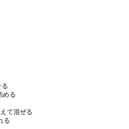
せる
詰める
加えて混ぜる
れる