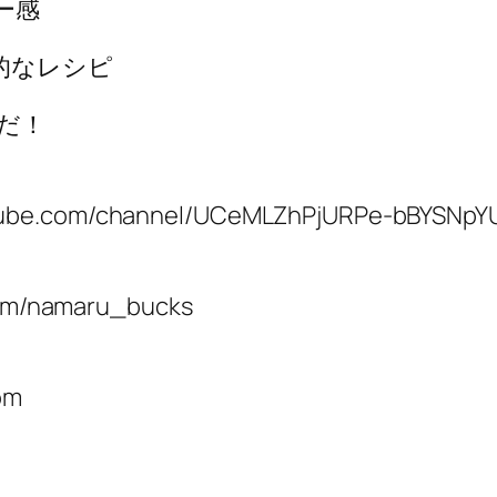
ー感
的なレシピ
だ！
com/channel/UCeMLZhPjURPe-bBYSNpYUF
om/namaru_bucks
om