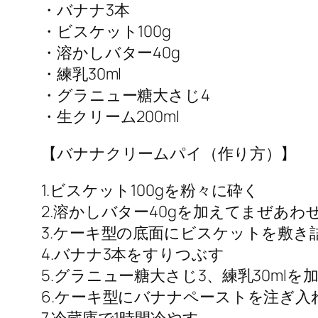
・バナナ3本
・ビスケット100g
・溶かしバター40g
・練乳30ml
・グラニュー糖大さじ4
・生クリーム200ml
【バナナクリームパイ（作り方）】
1.ビスケット100gを粉々に砕く
2.溶かしバター40gを加えてまぜあわ
3.ケーキ型の底面にビスケットを敷き
4.バナナ3本をすりつぶす
5.グラニュー糖大さじ3、練乳30mlを
6.ケーキ型にバナナペーストを注ぎ入