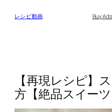
内
容
レシピ動画
Buy Ad
を
ス
キ
ッ
プ
【再現レシピ】ス
方【絶品スイーツ