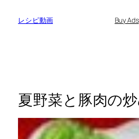
内
容
レシピ動画
Buy Ad
を
ス
キ
ッ
プ
夏野菜と豚肉の炒