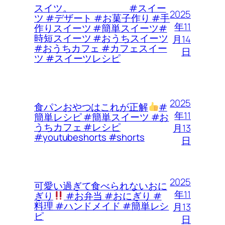
スイツ。 #スイー
2025
ツ #デザート #お菓子作り #手
年11
作りスイーツ #簡単スイーツ#
時短スイーツ #おうちスイーツ
月14
#おうちカフェ #カフェスイー
日
ツ #スイーツレシピ
2025
食パンおやつはこれが正解
#
年11
簡単レシピ #簡単スイーツ #お
うちカフェ #レシピ
月13
#youtubeshorts #shorts
日
2025
可愛い過ぎて食べられないおに
年11
ぎり
#お弁当 #おにぎり #
料理 #ハンドメイド #簡単レシ
月13
ピ
日