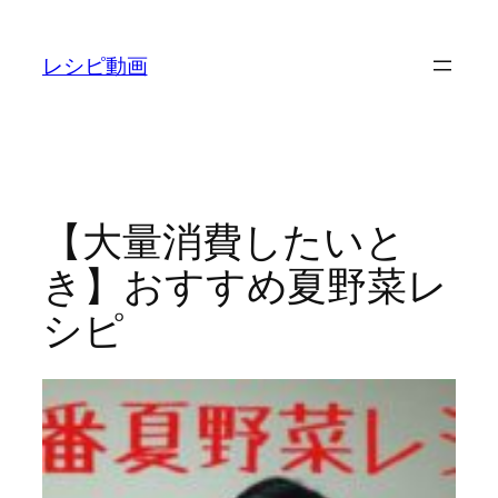
内
容
レシピ動画
を
ス
キ
ッ
プ
【大量消費したいと
き】おすすめ夏野菜レ
シピ