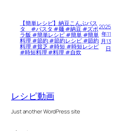
【簡単レシピ】納豆こんぶパス
2025
タ #パスタ #麺 #納豆 #ズボ
年11
ラ飯 #簡単レシピ #簡単 #簡単
料理 #節約 #節約レシピ #節約
月13
料理 #貧乏 #時短 #時短レシピ
日
#時短料理 #料理 #自炊
レシピ動画
Just another WordPress site