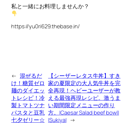
私と一緒にお料理しませんか？
https://yu0ri629.thebase.in/
←
混ぜるだ
【シーザーレタス牛丼】すき
け！糖質ゼロ
家の夏限定の大人気牛丼を完
麺のダイエッ
全再現！ヘビーユーザーが教
トレシピ！冷
える最強再現レシピ。激うま
製トマトツナ
い期間限定メニューの作り
パスタと豆乳
方。|Caesar Salad beef bowl|
七夕ゼリー☆
|Sukiya|
→