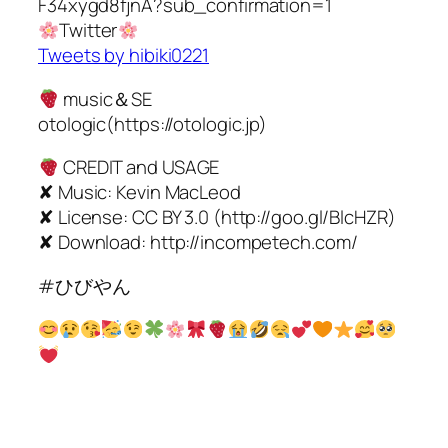
F34xygd8fjnA?sub_confirmation=1
Twitter
Tweets by hibiki0221
music＆SE
otologic(https://otologic.jp)
CREDIT and USAGE
✘ Music: Kevin MacLeod
✘ License: CC BY 3.0 (http://goo.gl/BlcHZR)
✘ Download: http://incompetech.com/
#ひびやん