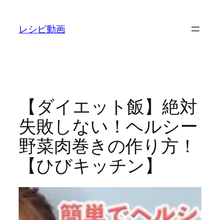
内
容
レシピ動画
を
ス
キ
ッ
プ
【ダイエット飯】絶対
失敗しない！ヘルシー
野菜肉巻きの作り方！
【ひびキッチン】