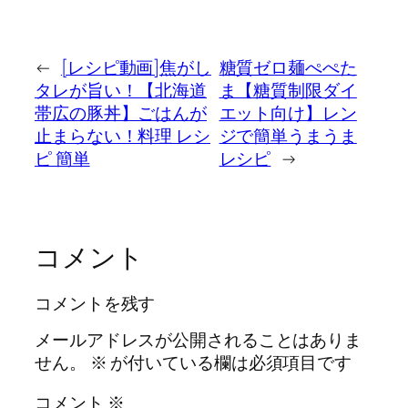
←
[レシピ動画]焦がし
糖質ゼロ麺ぺぺた
タレが旨い！【北海道
ま【糖質制限ダイ
帯広の豚丼】ごはんが
エット向け】レン
止まらない！料理 レシ
ジで簡単うまうま
ピ 簡単
レシピ
→
コメント
コメントを残す
メールアドレスが公開されることはありま
せん。
※
が付いている欄は必須項目です
コメント
※