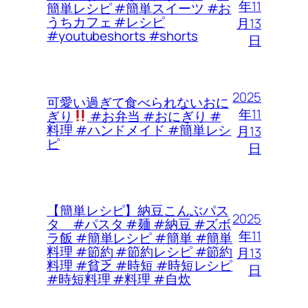
年11
簡単レシピ #簡単スイーツ #お
うちカフェ #レシピ
月13
#youtubeshorts #shorts
日
2025
可愛い過ぎて食べられないおに
年11
ぎり
#お弁当 #おにぎり #
料理 #ハンドメイド #簡単レシ
月13
ピ
日
【簡単レシピ】納豆こんぶパス
2025
タ #パスタ #麺 #納豆 #ズボ
年11
ラ飯 #簡単レシピ #簡単 #簡単
料理 #節約 #節約レシピ #節約
月13
料理 #貧乏 #時短 #時短レシピ
日
#時短料理 #料理 #自炊