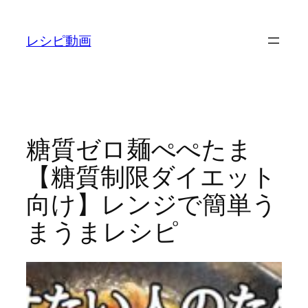
内
容
レシピ動画
を
ス
キ
ッ
プ
糖質ゼロ麺ぺぺたま
【糖質制限ダイエット
向け】レンジで簡単う
まうまレシピ