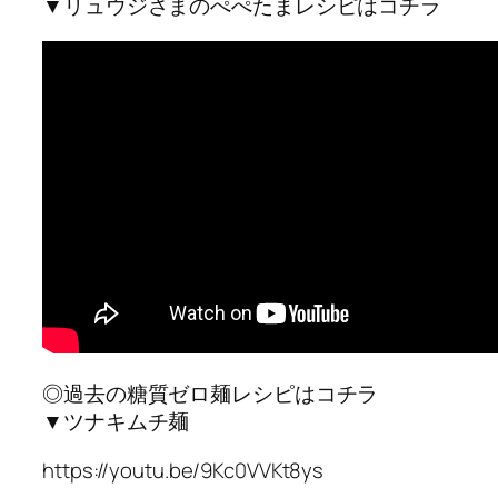
▼リュウジさまのぺぺたまレシピはコチラ
◎過去の糖質ゼロ麺レシピはコチラ
▼ツナキムチ麺
https://youtu.be/9Kc0VVKt8ys