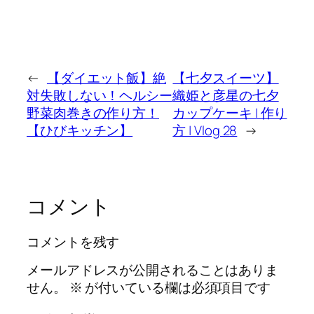
←
【ダイエット飯】絶
【七夕スイーツ】
対失敗しない！ヘルシー
織姫と彦星の七夕
野菜肉巻きの作り方！
カップケーキ | 作り
【ひびキッチン】
方 | Vlog 28
→
コメント
コメントを残す
メールアドレスが公開されることはありま
せん。
※
が付いている欄は必須項目です