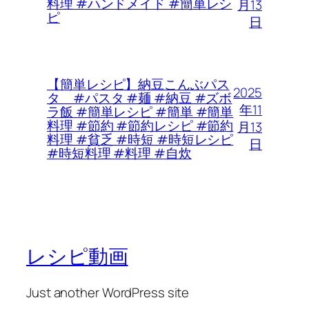
料理 #ハンドメイド #簡単レシ
月13
ピ
日
【簡単レシピ】納豆こんぶパス
2025
タ #パスタ #麺 #納豆 #ズボ
年11
ラ飯 #簡単レシピ #簡単 #簡単
料理 #節約 #節約レシピ #節約
月13
料理 #貧乏 #時短 #時短レシピ
日
#時短料理 #料理 #自炊
レシピ動画
Just another WordPress site