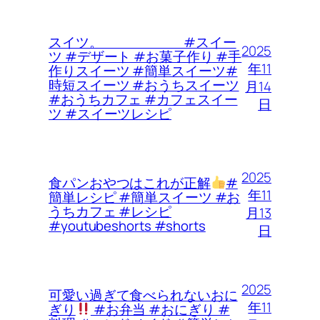
スイツ。 #スイー
2025
ツ #デザート #お菓子作り #手
年11
作りスイーツ #簡単スイーツ#
時短スイーツ #おうちスイーツ
月14
#おうちカフェ #カフェスイー
日
ツ #スイーツレシピ
2025
食パンおやつはこれが正解
#
年11
簡単レシピ #簡単スイーツ #お
うちカフェ #レシピ
月13
#youtubeshorts #shorts
日
2025
可愛い過ぎて食べられないおに
年11
ぎり
#お弁当 #おにぎり #