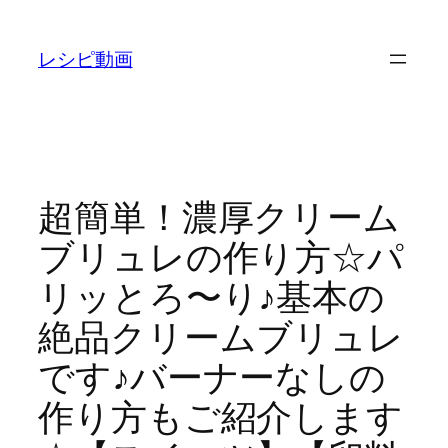
内
容
レシピ動画
を
ス
キ
ッ
プ
超簡単！濃厚クリーム
ブリュレの作り方☆パ
リッとろ〜り♪基本の
絶品クリームブリュレ
です♪バーナーなしの
作り方もご紹介します