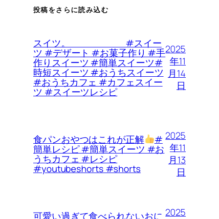
投稿をさらに読み込む
スイツ。 #スイー
2025
ツ #デザート #お菓子作り #手
年11
作りスイーツ #簡単スイーツ#
時短スイーツ #おうちスイーツ
月14
#おうちカフェ #カフェスイー
日
ツ #スイーツレシピ
2025
食パンおやつはこれが正解
#
年11
簡単レシピ #簡単スイーツ #お
うちカフェ #レシピ
月13
#youtubeshorts #shorts
日
2025
可愛い過ぎて食べられないおに