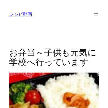
内
容
レシピ動画
を
ス
キ
ッ
プ
お弁当～子供も元気に
学校へ行っています