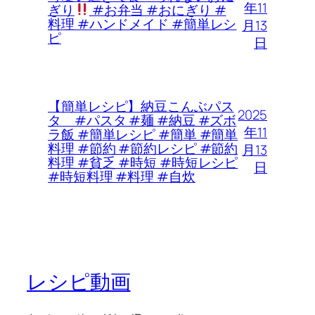
年11
ぎり
#お弁当 #おにぎり #
料理 #ハンドメイド #簡単レシ
月13
ピ
日
【簡単レシピ】納豆こんぶパス
2025
タ #パスタ #麺 #納豆 #ズボ
年11
ラ飯 #簡単レシピ #簡単 #簡単
料理 #節約 #節約レシピ #節約
月13
料理 #貧乏 #時短 #時短レシピ
日
#時短料理 #料理 #自炊
レシピ動画