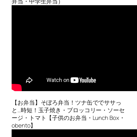
弁当・中学生弁当）
【お弁当】そぼろ弁当！ツナ缶ででササっ
と…時短！玉子焼き・ブロッコリー・ソーセ
ージ・トマト【子供のお弁当・Lunch Box・
obento】