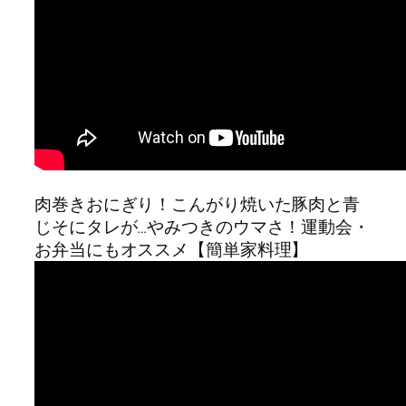
肉巻きおにぎり！こんがり焼いた豚肉と青
じそにタレが…やみつきのウマさ！運動会・
お弁当にもオススメ【簡単家料理】